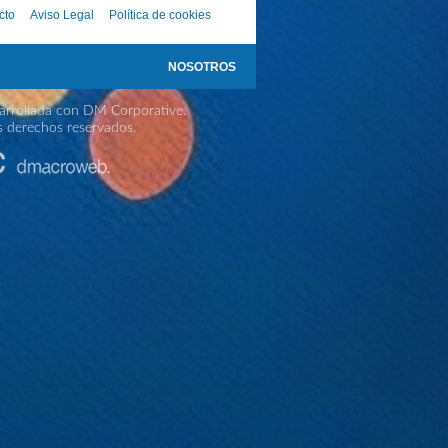
cto
Aviso Legal
Política de cookies
NOSOTROS
rrollada con DM Corporative.
s derechos reservados.