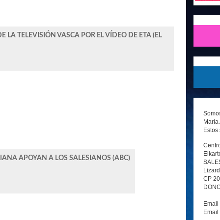
DE LA TELEVISIÓN VASCA POR EL VÍDEO DE ETA (EL
Somos 
María 
Estos 
Centro
Elkart
ANA APOYAN A LOS SALESIANOS (ABC)
SALE
Lizard
CP 2
DONOS
Email
Email