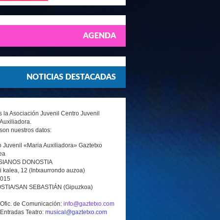
AGENDA
NOTICIAS DESTACADAS
la Asociación Juvenil Centro Juvenil
Auxiliadora.
son nuestros datos:
 Juvenil «Maria Auxiliadora» Gaztetxo
ea
SIANOS DONOSTIA
i kalea, 12 (Intxaurrondo auzoa)
0015
TIA/SAN SEBASTIÁN (Gipuzkoa)
 Ofic. de Comunicación:
info@gaztetxo.com
 Entradas Teatro:
musical@gaztetxo.com