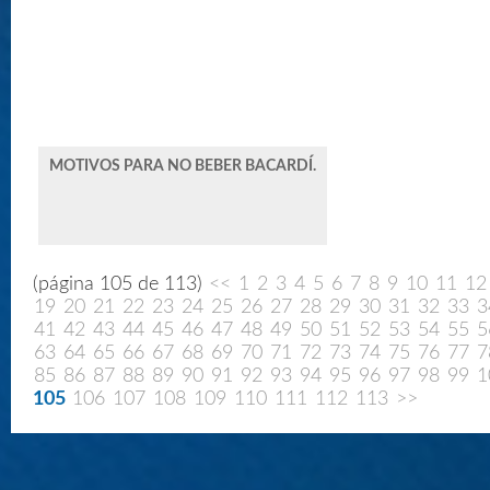
MOTIVOS PARA NO BEBER BACARDÍ.
(página 105 de 113)
<<
1
2
3
4
5
6
7
8
9
10
11
12
19
20
21
22
23
24
25
26
27
28
29
30
31
32
33
3
41
42
43
44
45
46
47
48
49
50
51
52
53
54
55
5
63
64
65
66
67
68
69
70
71
72
73
74
75
76
77
7
85
86
87
88
89
90
91
92
93
94
95
96
97
98
99
1
105
106
107
108
109
110
111
112
113
>>