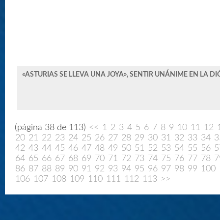
«ASTURIAS SE LLEVA UNA JOYA», SENTIR UNÁNIME EN LA D
(página 38 de 113)
<<
1
2
3
4
5
6
7
8
9
10
11
12
20
21
22
23
24
25
26
27
28
29
30
31
32
33
34
3
42
43
44
45
46
47
48
49
50
51
52
53
54
55
56
5
64
65
66
67
68
69
70
71
72
73
74
75
76
77
78
7
86
87
88
89
90
91
92
93
94
95
96
97
98
99
100
106
107
108
109
110
111
112
113
>>