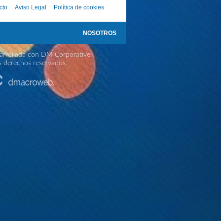
cto
Aviso Legal
Política de cookies
NOSOTROS
rrollada con DM Corporative.
s derechos reservados.