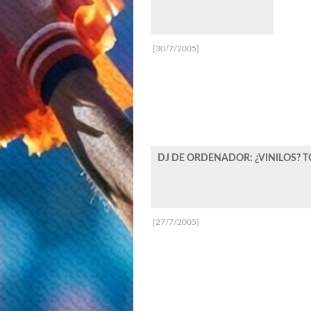
[30/7/2005]
DJ DE ORDENADOR: ¿VINILOS? 
[27/7/2005]