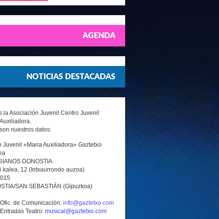
AGENDA
NOTICIAS DESTACADAS
la Asociación Juvenil Centro Juvenil
Auxiliadora.
son nuestros datos:
 Juvenil «Maria Auxiliadora» Gaztetxo
ea
SIANOS DONOSTIA
i kalea, 12 (Intxaurrondo auzoa)
0015
TIA/SAN SEBASTIÁN (Gipuzkoa)
 Ofic. de Comunicación:
info@gaztetxo.com
 Entradas Teatro:
musical@gaztetxo.com