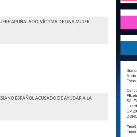
UERE APUÑALADO, VÍCTIMA DE UNA MUJER
Somos 
María 
Estos 
Centro
Elkart
ESIANO ESPAÑOL ACUSADO DE AYUDAR A LA
SALE
Lizard
CP 2
DONOS
Email
Email