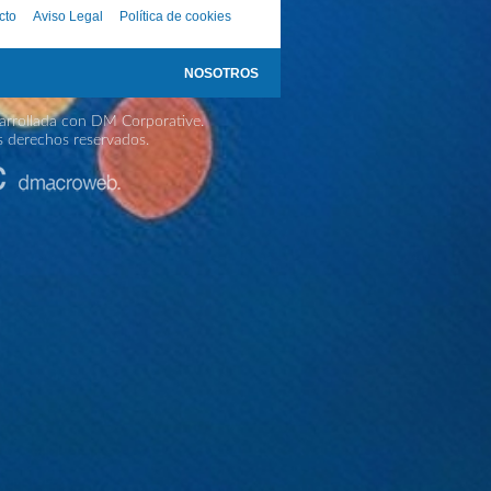
cto
Aviso Legal
Política de cookies
NOSOTROS
rrollada con DM Corporative.
s derechos reservados.