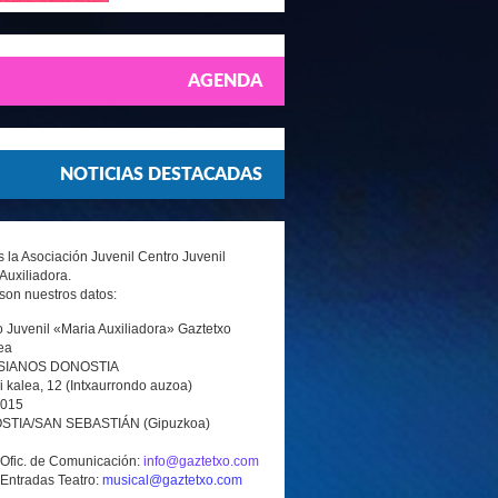
AGENDA
NOTICIAS DESTACADAS
la Asociación Juvenil Centro Juvenil
Auxiliadora.
son nuestros datos:
 Juvenil «Maria Auxiliadora» Gaztetxo
ea
SIANOS DONOSTIA
i kalea, 12 (Intxaurrondo auzoa)
0015
TIA/SAN SEBASTIÁN (Gipuzkoa)
 Ofic. de Comunicación:
info@gaztetxo.com
 Entradas Teatro:
musical@gaztetxo.com