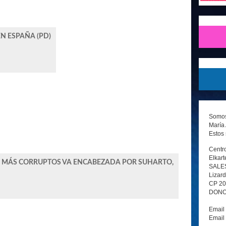
N ESPAÑA (PD)
Somos 
María 
Estos 
Centro
Elkart
TES MÁS CORRUPTOS VA ENCABEZADA POR SUHARTO,
SALE
Lizard
CP 2
DONOS
Email
Email