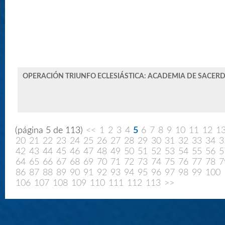
OPERACIÓN TRIUNFO ECLESIÁSTICA: ACADEMIA DE SACER
(página 5 de 113)
<<
1
2
3
4
5
6
7
8
9
10
11
12
1
20
21
22
23
24
25
26
27
28
29
30
31
32
33
34
3
42
43
44
45
46
47
48
49
50
51
52
53
54
55
56
5
64
65
66
67
68
69
70
71
72
73
74
75
76
77
78
7
86
87
88
89
90
91
92
93
94
95
96
97
98
99
100
106
107
108
109
110
111
112
113
>>