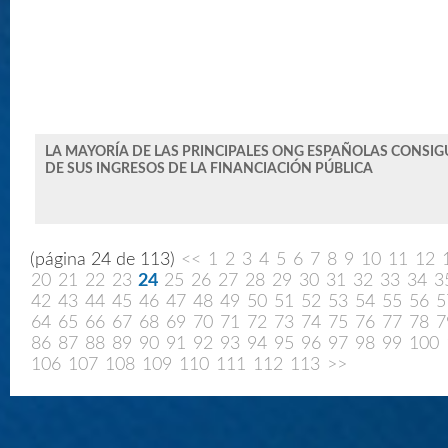
LA MAYORÍA DE LAS PRINCIPALES ONG ESPAÑOLAS CONSIG
DE SUS INGRESOS DE LA FINANCIACIÓN PÚBLICA
(página 24 de 113)
<<
1
2
3
4
5
6
7
8
9
10
11
12
20
21
22
23
24
25
26
27
28
29
30
31
32
33
34
3
42
43
44
45
46
47
48
49
50
51
52
53
54
55
56
5
64
65
66
67
68
69
70
71
72
73
74
75
76
77
78
7
86
87
88
89
90
91
92
93
94
95
96
97
98
99
100
106
107
108
109
110
111
112
113
>>