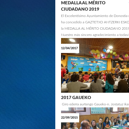
MEDALLA AL MÉRITO
GAZ
musi
CIUDADANO 2019
tor
El Excelentísimo Ayuntamiento de Donostia
los
ha concedido a GAZTETXO ANTZERKI ESK
la MEDALLA AL MÉRITO CIUDADANO 2019
Nuestro más sincero agradecimiento a todas/o
12/04/2017
26/03/2023
GAZ
Tem
och
pro
2017 GAUEKO
Giro ederra aurtengo Gaueko-n. Jostatuz ika
22/09/2015