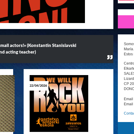
THE WIZ · EL MUSICAL ¡FUNCIONES
FINALIZADAS!
Somos 
small actors!» (Konstantin Stanislavski
María 
nd acting teacher)
Estos 
TETXO ANTZERKI ESKOLA presenta THE WIZ · El
ical. THE WIZ es una adaptación de «The Wonderful
Centro
rd of Oz» de L. Frank Baum, con letra y ...
Elkart
SALE
Lizard
CP 2
22/04/2026
DONOS
Email
Email
Conta
LA SIRENITA EL MUSICAL DE DISNEY