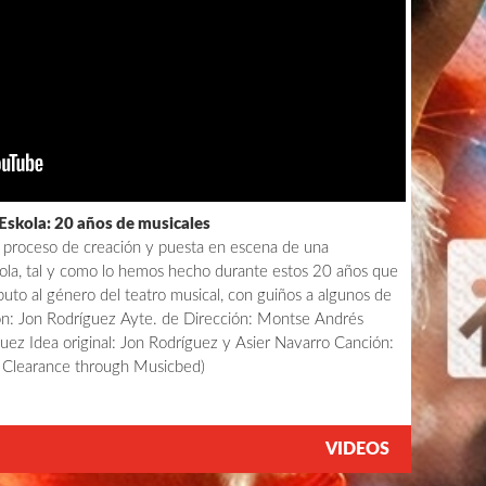
 Eskola: 20 años de musicales
l proceso de creación y puesta en escena de una
ola, tal y como lo hemos hecho durante estos 20 años que
buto al género del teatro musical, con guiños a algunos de
ión: Jon Rodríguez Ayte. de Dirección: Montse Andrés
ez Idea original: Jon Rodríguez y Asier Navarro Canción:
 Clearance through Musicbed)
VIDEOS