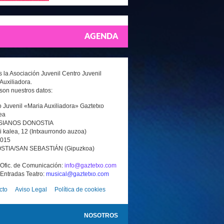
AGENDA
la Asociación Juvenil Centro Juvenil
Auxiliadora.
son nuestros datos:
 Juvenil «Maria Auxiliadora» Gaztetxo
ea
SIANOS DONOSTIA
i kalea, 12 (Intxaurrondo auzoa)
0015
TIA/SAN SEBASTIÁN (Gipuzkoa)
 Ofic. de Comunicación:
info@gaztetxo.com
 Entradas Teatro:
musical@gaztetxo.com
cto
Aviso Legal
Política de cookies
NOSOTROS