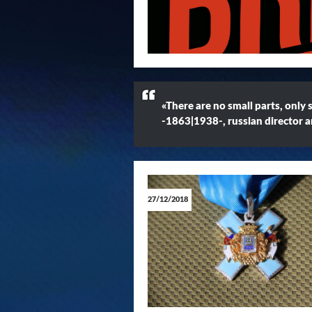
19/03/2025
«There are no small parts, only 
-1863|1938-, russian director a
GAZ
Mus
Wiza
27/12/2018
02/07/2024