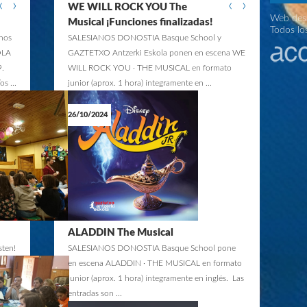
‹
›
‹
›
WE WILL ROCK YOU The
TETXO ANTZERKI ESKOLA presenta LA SIRENITA El
Web desa
cal de Disney. La trama central se desarrolla en
Musical ¡Funciones finalizadas!
Todos lo
no a Ariel, una joven sirena fascinada por el mundo de
 nos
SALESIANOS DONOSTIA Basque School y
 humanos que entrega su voz ...
OLA
GAZTETXO Antzerki Eskola ponen en escena WE
.
WILL ROCK YOU · THE MUSICAL en formato
s ...
junior (aprox. 1 hora) íntegramente en ...
26/10/2024
THE WEDDING SINGER · EL MUSICAL
_ CLAUSURA: SÁBADO, 23 DE
DICIEMBRE DE 2023
TETXO ANTZERKI ESKOLA presenta la 2ª
porada de THE WEDDING SINGER, el Musical más
entero. Basada en la película de Hollywood
tagonizada por Adam Sandler y ...
ALADDIN The Musical
sten!
SALESIANOS DONOSTIA Basque School pone
en escena ALADDIN · THE MUSICAL en formato
junior (aprox. 1 hora) íntegramente en inglés. Las
entradas son ...