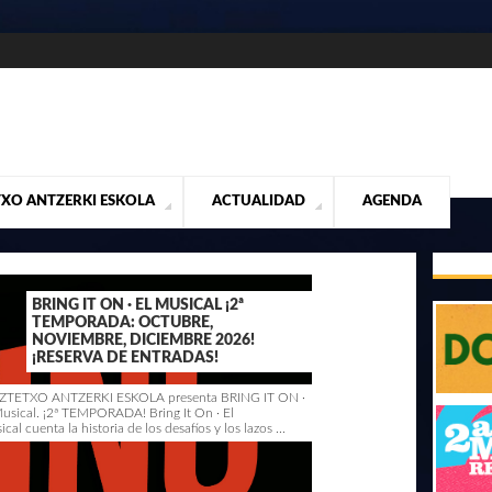
XO ANTZERKI ESKOLA
ACTUALIDAD
AGENDA
NTACIÓN
ALIDAD
CONTACTO
MUSICALES
DESTACADOS
¡VUELA ALTO RUBÉN!
MATERIAL SEGUNDA MANO VENTA
VIDEOS
BRING IT ON · EL MUSICAL ¡2ª
TEMPORADA: OCTUBRE,
NOVIEMBRE, DICIEMBRE 2026!
¡RESERVA DE ENTRADAS!
TETXO ANTZERKI ESKOLA presenta BRING IT ON ·
Musical. ¡2ª TEMPORADA! Bring It On · El
cal cuenta la historia de los desafíos y los lazos ...