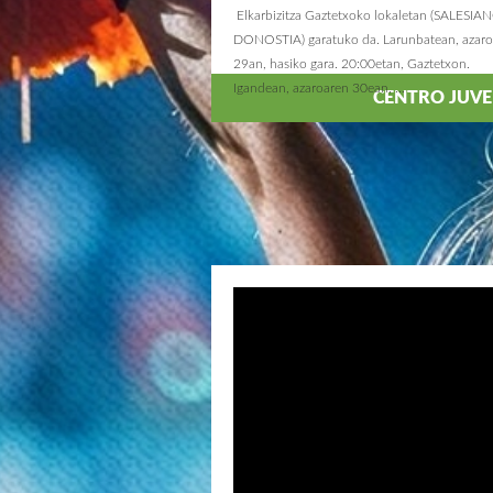
Elkarbizitza Gaztetxoko lokaletan (SALESIA
DONOSTIA) garatuko da. Larunbatean, azaro
29an, hasiko gara. 20:00etan, Gaztetxon.
Igandean, azaroaren 30ean, ...
CENTRO JUVE