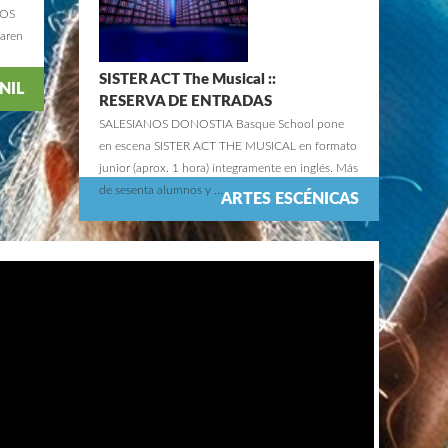
NOS
aren
SISTER ACT The Musical ::
NIL
RESERVA DE ENTRADAS
SALESIANOS DONOSTIA Basque School pone
en escena SISTER ACT THE MUSICAL en formato
junior (aprox. 1 hora) íntegramente en inglés. Más
de sesenta alumnos y ...
ARTES ESCÉNICAS