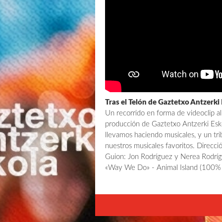
Tras el Telón de Gaztetxo Antzerki
Un recorrido en forma de videoclip a
producción de Gaztetxo Antzerki Esk
llevamos haciendo musicales, y un tri
nuestros musicales favoritos. Direcc
Guion: Jon Rodríguez y Nerea Rodrígu
«Way We Do» - Animal Island (100%