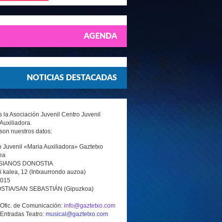
AGENDA
NOTICIAS DESTACADAS
la Asociación Juvenil Centro Juvenil
Auxiliadora.
son nuestros datos:
 Juvenil «Maria Auxiliadora» Gaztetxo
ea
SIANOS DONOSTIA
i kalea, 12 (Intxaurrondo auzoa)
0015
TIA/SAN SEBASTIÁN (Gipuzkoa)
 Ofic. de Comunicación:
info@gaztetxo.com
 Entradas Teatro:
musical@gaztetxo.com