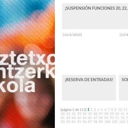
¡SUSPENSIÓN FUNCIONES 20, 22, 
[14/4/2019]
[13/
¡RESERVA DE ENTRADAS!
SO
(página 1 de 113)
1
2
3
4
5
6
7
8
9
10
11
30
31
32
33
34
35
36
37
38
39
40
41
4
61
62
63
64
65
66
67
68
69
70
71
72
7
92
93
94
95
96
97
98
99
100
101
102