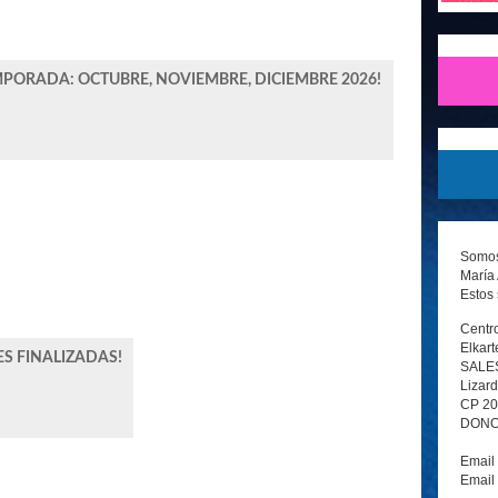
TEMPORADA: OCTUBRE, NOVIEMBRE, DICIEMBRE 2026!
Somos 
María 
Estos 
Centro
Elkart
ES FINALIZADAS!
SALE
Lizard
CP 2
DONOS
Email
Email