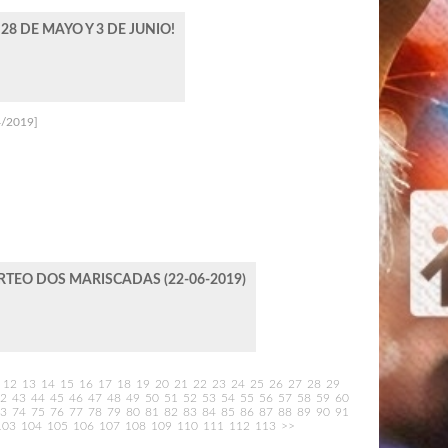
28 DE MAYO Y 3 DE JUNIO!
4/2019]
RTEO DOS MARISCADAS (22-06-2019)
12
13
14
15
16
17
18
19
20
21
22
23
24
25
26
27
28
29
2
43
44
45
46
47
48
49
50
51
52
53
54
55
56
57
58
59
60
3
74
75
76
77
78
79
80
81
82
83
84
85
86
87
88
89
90
91
103
104
105
106
107
108
109
110
111
112
113
>>