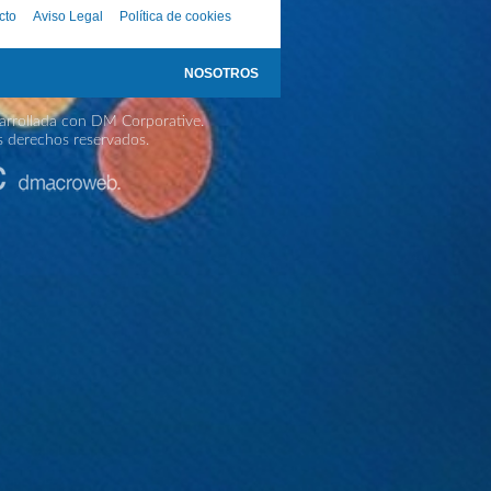
cto
Aviso Legal
Política de cookies
NOSOTROS
rrollada con DM Corporative.
s derechos reservados.