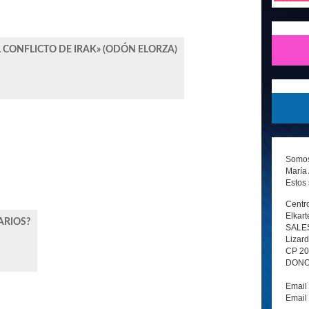
 CONFLICTO DE IRAK» (ODÓN ELORZA)
Somos 
María 
Estos 
Centro
Elkart
ARIOS?
SALE
Lizard
CP 2
DONOS
Email
Email