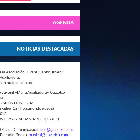
AGENDA
NOTICIAS DESTACADAS
la Asociación Juvenil Centro Juvenil
Auxiliadora.
son nuestros datos:
 Juvenil «Maria Auxiliadora» Gaztetxo
ea
SIANOS DONOSTIA
i kalea, 12 (Intxaurrondo auzoa)
0015
TIA/SAN SEBASTIÁN (Gipuzkoa)
 Ofic. de Comunicación:
info@gaztetxo.com
 Entradas Teatro:
musical@gaztetxo.com