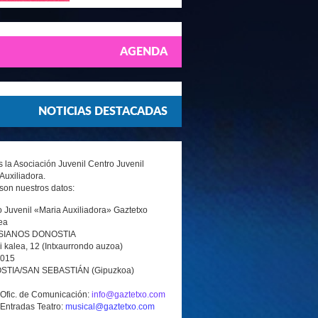
AGENDA
NOTICIAS DESTACADAS
la Asociación Juvenil Centro Juvenil
Auxiliadora.
son nuestros datos:
 Juvenil «Maria Auxiliadora» Gaztetxo
ea
SIANOS DONOSTIA
i kalea, 12 (Intxaurrondo auzoa)
0015
TIA/SAN SEBASTIÁN (Gipuzkoa)
 Ofic. de Comunicación:
info@gaztetxo.com
 Entradas Teatro:
musical@gaztetxo.com