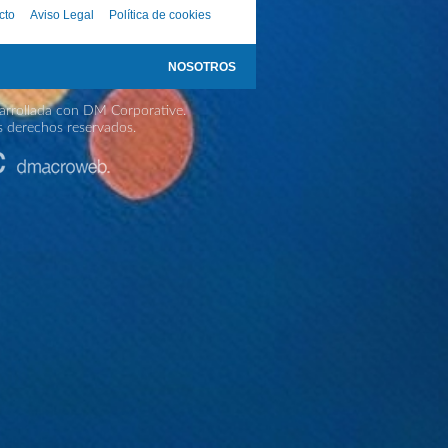
cto
Aviso Legal
Política de cookies
NOSOTROS
rrollada con DM Corporative.
s derechos reservados.