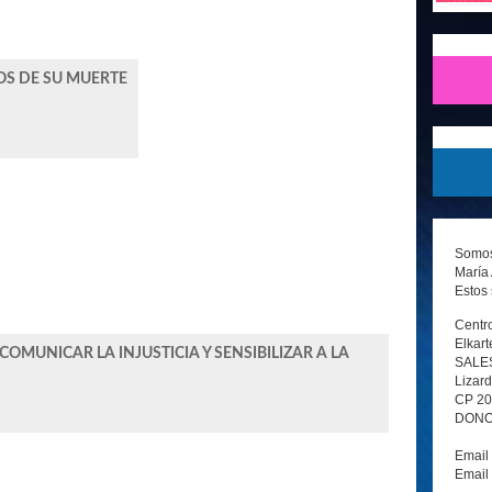
OS DE SU MUERTE
Somos 
María 
Estos 
Centro
Elkart
COMUNICAR LA INJUSTICIA Y SENSIBILIZAR A LA
SALE
Lizard
CP 2
DONOS
Email
Email