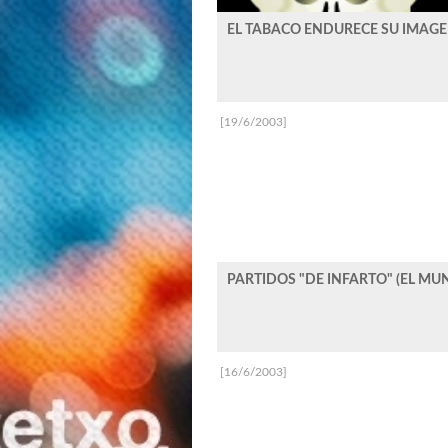
EL TABACO ENDURECE SU IMAGE
[19/6/2003]
PARTIDOS "DE INFARTO" (EL MU
[16/6/2003]