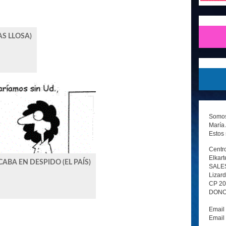
AS LLOSA)
Somos 
María 
Estos 
Centro
Elkart
ABA EN DESPIDO (EL PAÍS)
SALE
Lizard
CP 2
DONOS
Email
Email