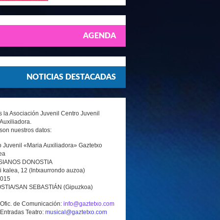
AGENDA
NOTICIAS DESTACADAS
la Asociación Juvenil Centro Juvenil
Auxiliadora.
son nuestros datos:
 Juvenil «Maria Auxiliadora» Gaztetxo
ea
SIANOS DONOSTIA
i kalea, 12 (Intxaurrondo auzoa)
0015
TIA/SAN SEBASTIÁN (Gipuzkoa)
 Ofic. de Comunicación:
info@gaztetxo.com
 Entradas Teatro:
musical@gaztetxo.com