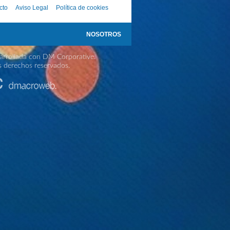
cto
Aviso Legal
Política de cookies
NOSOTROS
rrollada con DM Corporative.
s derechos reservados.