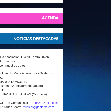
AGENDA
NOTICIAS DESTACADAS
la Asociación Juvenil Centro Juvenil
Auxiliadora.
son nuestros datos:
 Juvenil «Maria Auxiliadora» Gaztetxo
ea
SIANOS DONOSTIA
i kalea, 12 (Intxaurrondo auzoa)
0015
TIA/SAN SEBASTIÁN (Gipuzkoa)
 Ofic. de Comunicación:
info@gaztetxo.com
 Entradas Teatro:
musical@gaztetxo.com