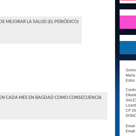
E MEJORAR LA SALUD (EL PERIÓDICO)
Somos 
María 
Estos 
Centro
Elkart
REN CADA MES EN BAGDAD COMO CONSECUENCIA
SALE
Lizard
CP 2
DONOS
Email
Email