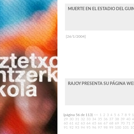
MUERTE EN EL ESTADIO DEL GUIM
[26/1/2004]
RAJOY PRESENTA SU PÁGINA WEB 
(página 56 de 113)
<<
1
2
3
4
5
6
7
8
9
1
29
30
31
32
33
34
35
36
37
38
39
40
4
60
61
62
63
64
65
66
67
68
69
70
71
7
91
92
93
94
95
96
97
98
99
100
101
1