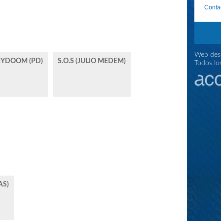
Conta
Web desa
 MYDOOM (PD)
S.O.S (JULIO MEDEM)
Todos lo
AS)