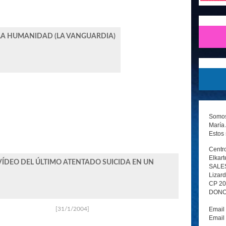
A LA HUMANIDAD (LA VANGUARDIA)
Somos 
María 
Estos 
Centro
Elkart
 VÍDEO DEL ÚLTIMO ATENTADO SUICIDA EN UN
SALE
Lizard
CP 2
DONOS
Email
[31/1/2004]
Email