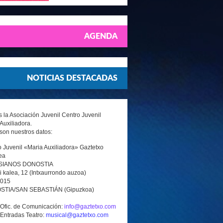
AGENDA
NOTICIAS DESTACADAS
la Asociación Juvenil Centro Juvenil
Auxiliadora.
son nuestros datos:
 Juvenil «Maria Auxiliadora» Gaztetxo
ea
SIANOS DONOSTIA
i kalea, 12 (Intxaurrondo auzoa)
0015
TIA/SAN SEBASTIÁN (Gipuzkoa)
 Ofic. de Comunicación:
info@gaztetxo.com
 Entradas Teatro:
musical@gaztetxo.com