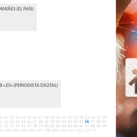
ARÃES (EL PAÍS)
«.ES» (PERIODISTA DIGITAL)
0
11
12
13
14
15
16
17
18
19
20
21
22
23
24
25
26
27
28
1
42
43
44
45
46
47
48
49
50
51
52
53
54
55
56
57
58
59
2
73
74
75
76
77
78
79
80
81
82
83
84
85
86
87
88
89
90
02
103
104
105
106
107
108
109
110
111
112
113
>>