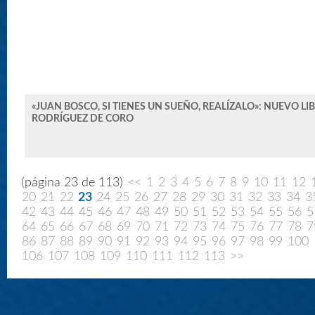
«JUAN BOSCO, SI TIENES UN SUEÑO, REALÍZALO»: NUEVO L
RODRÍGUEZ DE CORO
(página 23 de 113)
<<
1
2
3
4
5
6
7
8
9
10
11
12
20
21
22
23
24
25
26
27
28
29
30
31
32
33
34
3
42
43
44
45
46
47
48
49
50
51
52
53
54
55
56
5
64
65
66
67
68
69
70
71
72
73
74
75
76
77
78
7
86
87
88
89
90
91
92
93
94
95
96
97
98
99
100
106
107
108
109
110
111
112
113
>>