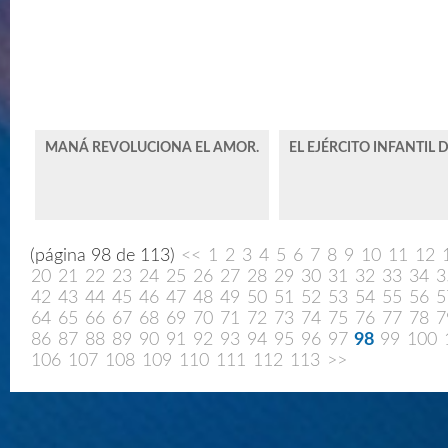
MANÁ REVOLUCIONA EL AMOR.
EL EJÉRCITO INFANTIL 
(página 98 de 113)
<<
1
2
3
4
5
6
7
8
9
10
11
12
20
21
22
23
24
25
26
27
28
29
30
31
32
33
34
3
42
43
44
45
46
47
48
49
50
51
52
53
54
55
56
5
64
65
66
67
68
69
70
71
72
73
74
75
76
77
78
7
86
87
88
89
90
91
92
93
94
95
96
97
98
99
100
106
107
108
109
110
111
112
113
>>