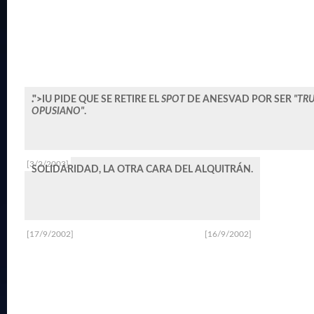
.">
IU PIDE QUE SE RETIRE EL
SPOT
DE ANESVAD POR SER
"TR
OPUSIANO"
.
[3/2/2003]
SOLIDARIDAD, LA OTRA CARA DEL ALQUITRÁN.
[17/9/2002]
[16/9/2002]