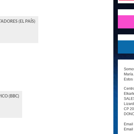
DORES (EL PAÍS)
Somos 
María 
Estos 
Centro
Elkart
ICO (BBC)
SALE
Lizard
CP 2
DONOS
Email
Email