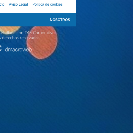
cto
Aviso Legal
Política de cookies
NOSOTROS
rrollada con DM Corporative.
s derechos reservados.