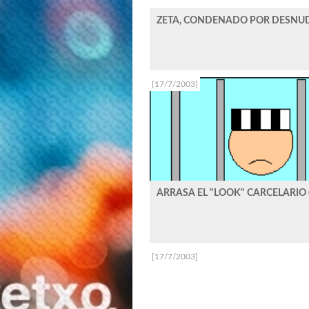
ZETA, CONDENADO POR DESNUDA
[17/7/2003]
ARRASA EL "LOOK" CARCELARIO
[17/7/2003]