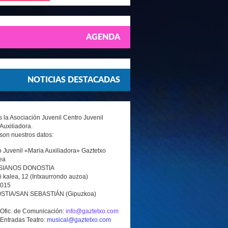
AGENDA
NOTICIAS DESTACADAS
la Asociación Juvenil Centro Juvenil
Auxiliadora.
son nuestros datos:
 Juvenil «Maria Auxiliadora» Gaztetxo
ea
SIANOS DONOSTIA
i kalea, 12 (Intxaurrondo auzoa)
0015
TIA/SAN SEBASTIÁN (Gipuzkoa)
 Ofic. de Comunicación:
info@gaztetxo.com
 Entradas Teatro:
musical@gaztetxo.com