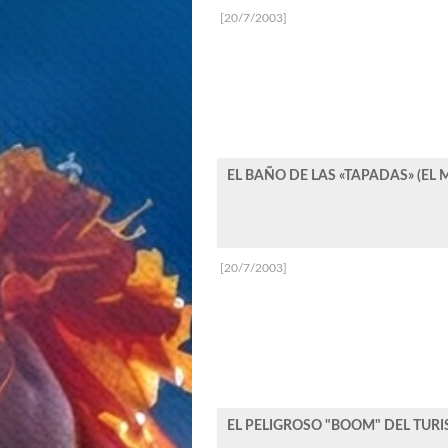
[20/7/2003]
EL BAÑO DE LAS «TAPADAS» (EL
[20/7/2003]
EL PELIGROSO "BOOM" DEL TURIS