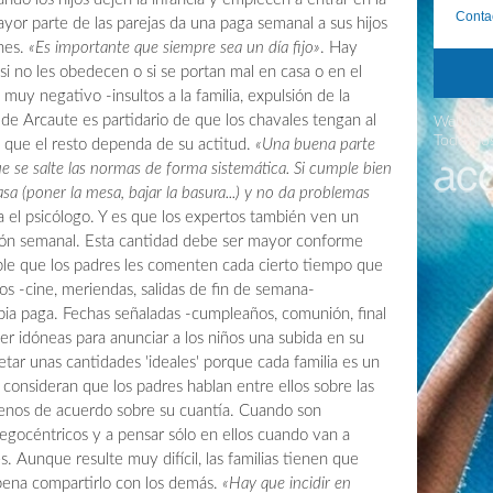
Conta
yor parte de las parejas da una paga semanal a sus hijos
rnes.
«Es importante que siempre sea un día fijo»
. Hay
si no les obedecen o si se portan mal en casa o en el
muy negativo -insultos a la familia, expulsión de la
 de Arcaute es partidario de que los chavales tengan al
Web desa
Todos lo
y que el resto dependa de su actitud.
«Una buena parte
ue se salte las normas de forma sistemática. Si cumple bien
asa (poner la mesa, bajar la basura...) y no da problemas
ma el psicólogo. Y es que los expertos también ven un
ón semanal. Esta cantidad debe ser mayor conforme
ible que los padres les comenten cada cierto tiempo que
os -cine, meriendas, salidas de fin de semana-
opia paga. Fechas señaladas -cumpleaños, comunión, final
r idóneas para anunciar a los niños una subida en su
tar unas cantidades 'ideales' porque cada familia es un
 consideran que los padres hablan entre ellos sobre las
enos de acuerdo sobre su cuantía. Cuando son
egocéntricos y a pensar sólo en ellos cuando van a
s. Aunque resulte muy difícil, las familias tienen que
pena compartirlo con los demás.
«Hay que incidir en