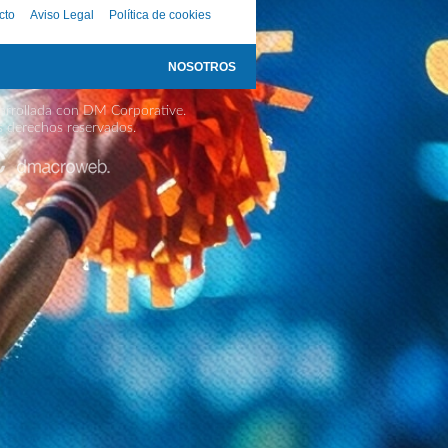
cto
Aviso Legal
Política de cookies
NOSOTROS
rrollada con DM Corporative.
s derechos reservados.