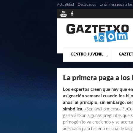
Actualidad
/
Destacados
/
La primera paga a lo
CENTRO JUVENIL
GAZTET
¿QUIENES SOMOS?
PRESE
ACTU
La primera paga a los
Los expertos creen que hay que e
asignación semanal cuando los hijo
años; al principio, sin embargo, se
simbólica.
¿Semanal o mensual? ¿Cuá
gastará? Son algunas preguntas que 
primogénito va creciendo y se acerc
adecuada para hacerlo es una de las g