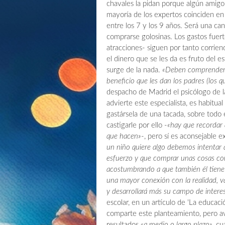
chavales la pidan porque algún amigo
mayoría de los expertos coinciden e
entre los 7 y los 9 años. Será una ca
comprarse golosinas. Los gastos fuerte
atracciones- siguen por tanto corrien
el dinero que se les da es fruto del 
surge de la nada.
«Deben comprender q
beneficio que les dan los padres (los 
despacho de Madrid el psicólogo de l
advierte este especialista, es habitual
gastársela de una tacada, sobre todo
castigarle por ello -
«hay que recordar 
que hacen»
-, pero sí es aconsejable e
un niño quiere algo debemos intentar qu
esfuerzo y que comprar unas cosas conll
acostumbrando a que también él tiene 
una mayor conexión con la realidad, v
y desarrollará más su campo de intere
escolar, en un artículo de 'La educac
comparte este planteamiento, pero avi
resultados
«a medio o largo plazo»
, cu