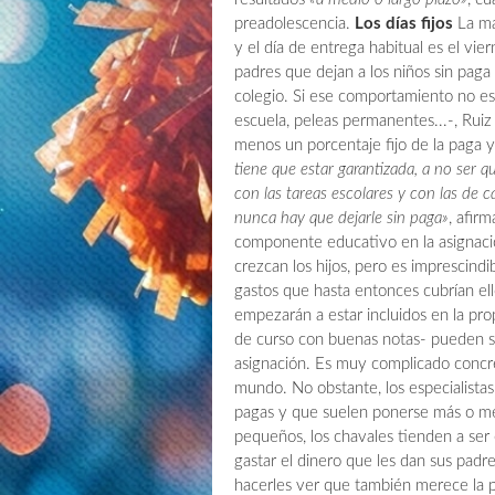
preadolescencia.
Los días fijos
La ma
y el día de entrega habitual es el vie
padres que dejan a los niños sin paga 
colegio. Si ese comportamiento no es 
escuela, peleas permanentes...-, Ruiz
menos un porcentaje fijo de la paga 
tiene que estar garantizada, a no ser q
con las tareas escolares y con las de c
nunca hay que dejarle sin paga»
, afir
componente educativo en la asignaci
crezcan los hijos, pero es imprescind
gastos que hasta entonces cubrían ell
empezarán a estar incluidos en la pr
de curso con buenas notas- pueden se
asignación. Es muy complicado concre
mundo. No obstante, los especialistas
pagas y que suelen ponerse más o m
pequeños, los chavales tienden a ser 
gastar el dinero que les dan sus padre
hacerles ver que también merece la 