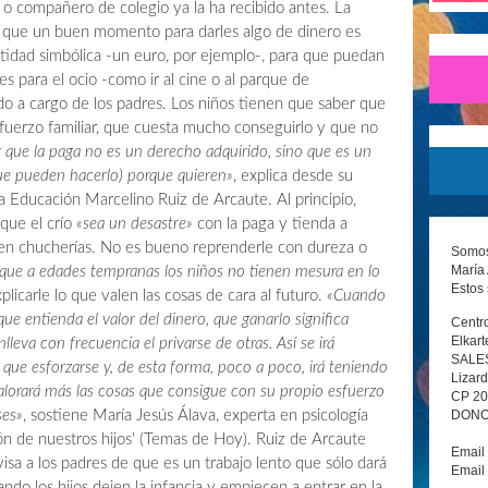
 o compañero de colegio ya la ha recibido antes. La
n que un buen momento para darles algo de dinero es
ntidad simbólica -un euro, por ejemplo-, para que puedan
s para el ocio -como ir al cine o al parque de
do a cargo de los padres. Los niños tienen que saber que
esfuerzo familiar, que cuesta mucho conseguirlo y que no
ue la paga no es un derecho adquirido, sino que es un
que pueden hacerlo) porque quieren»
, explica desde su
a Educación Marcelino Ruiz de Arcaute. Al principio,
 que el crío
«sea un desastre»
con la paga y tienda a
 en chucherías. No es bueno reprenderle con dureza o
Somos 
María 
que a edades tempranas los niños no tienen mesura en lo
Estos 
xplicarle lo que valen las cosas de cara al futuro.
«Cuando
e entienda el valor del dinero, que ganarlo significa
Centro
Elkart
eva con frecuencia el privarse de otras. Así se irá
SALE
que esforzarse y, de esta forma, poco a poco, irá teniendo
Lizard
alorará más las cosas que consigue con su propio esfuerzo
CP 2
DONOS
ses»
, sostiene María Jesús Álava, experta en psicología
ión de nuestros hijos' (Temas de Hoy). Ruiz de Arcaute
Email
sa a los padres de que es un trabajo lento que sólo dará
Email
ando los hijos dejen la infancia y empiecen a entrar en la