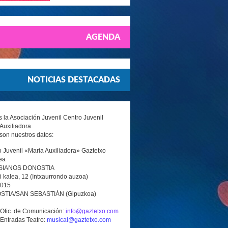
AGENDA
NOTICIAS DESTACADAS
la Asociación Juvenil Centro Juvenil
Auxiliadora.
son nuestros datos:
 Juvenil «Maria Auxiliadora» Gaztetxo
ea
SIANOS DONOSTIA
i kalea, 12 (Intxaurrondo auzoa)
0015
TIA/SAN SEBASTIÁN (Gipuzkoa)
 Ofic. de Comunicación:
info@gaztetxo.com
 Entradas Teatro:
musical@gaztetxo.com