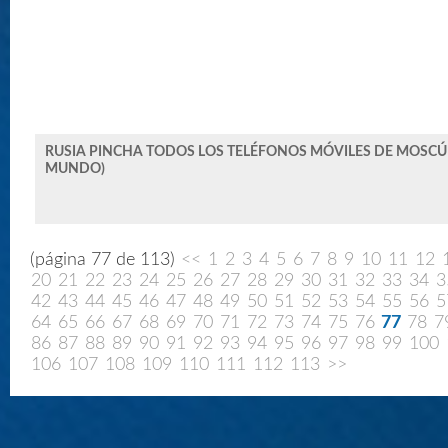
RUSIA PINCHA TODOS LOS TELÉFONOS MÓVILES DE MOSCÚ
MUNDO)
(página 77 de 113)
<<
1
2
3
4
5
6
7
8
9
10
11
12
20
21
22
23
24
25
26
27
28
29
30
31
32
33
34
3
42
43
44
45
46
47
48
49
50
51
52
53
54
55
56
5
64
65
66
67
68
69
70
71
72
73
74
75
76
77
78
7
86
87
88
89
90
91
92
93
94
95
96
97
98
99
100
106
107
108
109
110
111
112
113
>>