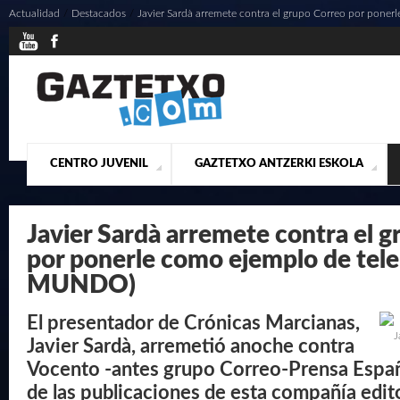
Actualidad
/
Destacados
/
Javier Sardà arremete contra el grupo Correo por pone
CENTRO JUVENIL
GAZTETXO ANTZERKI ESKOLA
¿QUIENES SOMOS?
PRESENTACIÓN
ACTUALIDAD
CONTACTO
MUSICALES
Javier Sardà arremete contra el 
por ponerle como ejemplo de tele
MUNDO)
El presentador de Crónicas Marcianas,
J
Javier Sardà, arremetió anoche contra
Vocento -antes grupo Correo-Prensa Espa
de las publicaciones de esta compañía edito