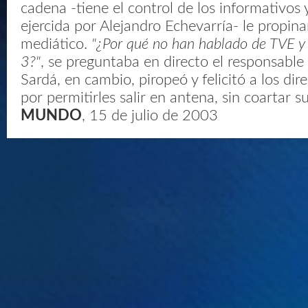
cadena -tiene el control de los informativos y
ejercida por Alejandro Echevarría- le propina
mediático.
"¿Por qué no han hablado de TVE y
3?"
, se preguntaba en directo el responsable
Sardá, en cambio, piropeó y felicitó a los dir
por permitirles salir en antena, sin coartar s
MUNDO
, 15 de julio de 2003