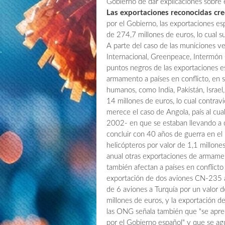
Gobierno de dar explicaciones sobre el
Las exportaciones reconocidas cr
por el Gobierno, las exportaciones 
de 274,7 millones de euros, lo cual 
A parte del caso de las municiones 
Internacional, Greenpeace, Intermón 
puntos negros de las exportaciones 
armamento a países en conflicto, en 
humanos, como India, Pakistán, Israel
14 millones de euros, lo cual contra
merece el caso de Angola, país al cua
2002- en que se estaban llevando a c
concluir con 40 años de guerra en el
helicópteros por valor de 1,1 millon
anual otras exportaciones de armame
también afectan a países en conflicto
exportación de dos aviones CN-235 a 
de 6 aviones a Turquía por un valor 
millones de euros, y la exportación d
las ONG señala también que "se apreci
por el Gobierno español" y que se agud