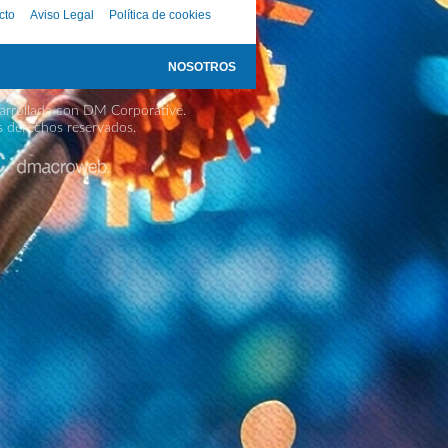
cto
Aviso Legal
Política de cookies
NOSOTROS
rrollada con DM Corporative.
s derechos reservados.