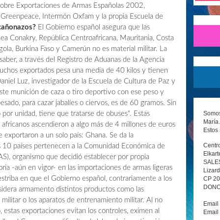
 sobre Exportaciones de Armas Españolas 2002,
, Greenpeace, Intermón Oxfam y la propia Escuela de
 cañonazos?
El Gobierno español asegura que las
a Conakry, República Centroafricana, Mauritania, Costa
gola, Burkina Faso y Camerún no es material militar. La
saber, a través del Registro de Aduanas de la Agencia
rtuchos exportados pesa una media de 40 kilos y tienen
niel Luz, investigador de la Escuela de Cultura de Paz y
iste munición de caza o tiro deportivo con ese peso y
esado, para cazar jabalíes o ciervos, es de 60 gramos. Sin
Somos 
 por unidad, tiene que tratarse de obuses". Estas
María 
 africanos ascendieron a algo más de 4 millones de euros
Estos 
e exportaron a un solo país: Ghana. Se da la
Centro
os 10 países pertenecen a la Comunidad Económica de
Elkart
S), organismo que decidió establecer por propia
SALE
ria -aún en vigor- en las importaciones de armas ligeras
Lizard
striba en que el Gobierno español, contrariamente a los
CP 2
DONOS
nsidera armamento distintos productos como las
militar o los aparatos de entrenamiento militar. Al no
Email
stas exportaciones evitan los controles, eximen al
Email