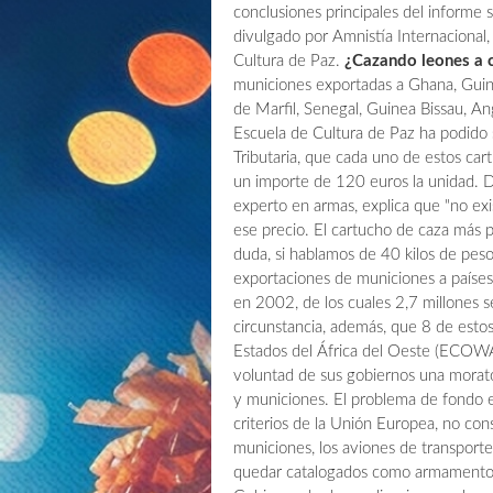
conclusiones principales del informe
divulgado por Amnistía Internacional
Cultura de Paz.
¿Cazando leones a
municiones exportadas a Ghana, Guine
de Marfil, Senegal, Guinea Bissau, An
Escuela de Cultura de Paz ha podido 
Tributaria, que cada uno de estos ca
un importe de 120 euros la unidad. Da
experto en armas, explica que "no ex
ese precio. El cartucho de caza más p
duda, si hablamos de 40 kilos de peso
exportaciones de municiones a países
en 2002, de los cuales 2,7 millones s
circunstancia, además, que 8 de est
Estados del África del Oeste (ECOWA
voluntad de sus gobiernos una morato
y municiones. El problema de fondo e
criterios de la Unión Europea, no co
municiones, los aviones de transporte 
quedar catalogados como armamento, e