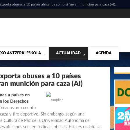
xporta obuses a 10 países africanos como si fueran munición para caza (AI)...
XO ANTZERKI ESKOLA
ACTUALIDAD
AGENDA
NTACIÓN
ALIDAD
CONTACTO
MUSICALES
DESTACADOS
¡VUELA ALTO RUBÉN!
MATERIAL SEGUNDA MANO VENTA
VIDEOS
xporta obuses a 10 países
ran munición para caza (AI)
mas a países en
Ampliar
n los Derechos
africanos armamento
caza y tiro deportivo. Sin embargo, según una
 de Cultura de Paz de la Universidad Autónoma de
es africanos son, en realidad, obuses. Esta es una de las