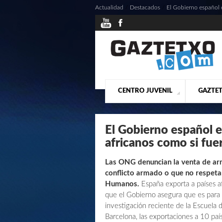
Actualidad
/
Destacados
/
El Gobierno español e
CENTRO JUVENIL
GAZTET
¿QUIENES SOMOS?
PRESE
ACTU
El Gobierno español e
africanos como si fue
Las ONG denuncian la venta de ar
conflicto armado o que no respeta
Humanos.
España exporta a países 
que el Gobierno asegura que es para 
investigación reciente de la Escuela
Barcelona, las exportaciones a 10 país