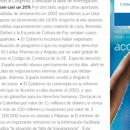
las al Congreso, y dificultan la labor de investigación.
Conta
ecen casi un 20%
Por otro lado, según cifras aportadas
españolas de armamento en 2002 ascendieron a un total
supone un incremento del 18,8% respecto al año anterior.
vendidas supuestamente como material de caza, Amnistía
Web desa
Oxfam y la Escuela de Cultura de Paz señalan cuatro
Todos lo
españolas: • El Gobierno reconoce haber exportado
situación de posguerra o que no respetan los derechos
, Sri Lanka, Marruecos y Angola, por un valor global de
viene el Código de Conducta de la UE. Especial atención
l España vendió obuses precisamente en los días -abril de
abo las negociaciones internas de paz que debían
 país. Además, España también vendió a Angola 8
es de euros. • El Gobierno no contempla en su informe
nto que se llevaron a cabo durante el 2002, y que
 o sin garantías para los derechos humanos. Destacan la
Colombia por valor de 11 millones de dólares, la venta
de más de 100 millones y municiones por valor de 3
e 200.000 euros en pistolas a Filipinas. • El informe de
a un importante retroceso en la información facilitada
iza "la situación de falta de transparencia" . Este