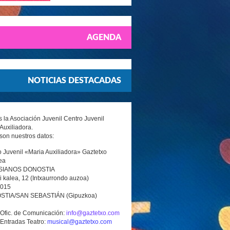
AGENDA
NOTICIAS DESTACADAS
la Asociación Juvenil Centro Juvenil
Auxiliadora.
son nuestros datos:
 Juvenil «Maria Auxiliadora» Gaztetxo
ea
SIANOS DONOSTIA
i kalea, 12 (Intxaurrondo auzoa)
0015
TIA/SAN SEBASTIÁN (Gipuzkoa)
 Ofic. de Comunicación:
info@gaztetxo.com
 Entradas Teatro:
musical@gaztetxo.com