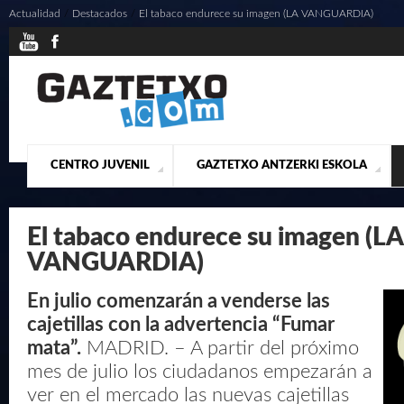
Actualidad
/
Destacados
/
El tabaco endurece su imagen (LA VANGUARDIA)
CENTRO JUVENIL
GAZTETXO ANTZERKI ESKOLA
¿QUIENES SOMOS?
PRESENTACIÓN
ACTUALIDAD
CONTACTO
MUSICALES
El tabaco endurece su imagen (LA
VANGUARDIA)
En julio comenzarán a venderse las
cajetillas con la advertencia “Fumar
mata”.
MADRID. – A partir del próximo
mes de julio los ciudadanos empezarán a
ver en el mercado las nuevas cajetillas