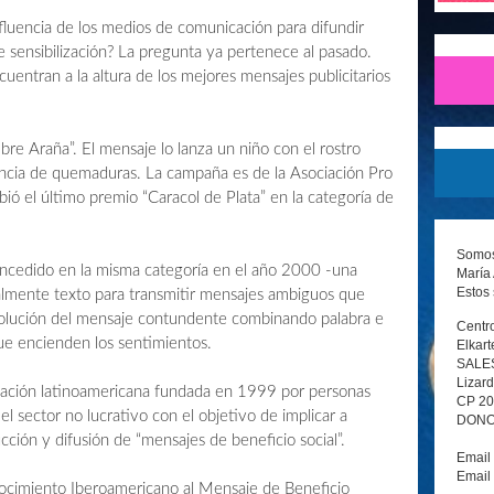
luencia de los medios de comunicación para difundir
e sensibilización? La pregunta ya pertenece al pasado.
tran a la altura de los mejores mensajes publicitarios
e Araña”. El mensaje lo lanza un niño con el rostro
ncia de quemaduras. La campaña es de la Asociación Pro
ó el último premio “Caracol de Plata” en la categoría de
Somos 
ncedido en la misma categoría en el año 2000 -una
María 
Estos 
palmente texto para transmitir mensajes ambiguos que
 evolución del mensaje contundente combinando palabra e
Centro
ue encienden los sentimientos.
Elkart
SALE
Lizard
ización latinoamericana fundada en 1999 por personas
CP 2
l sector no lucrativo con el objetivo de implicar a
DONOS
ión y difusión de “mensajes de beneficio social”.
Email
Email
nocimiento Iberoamericano al Mensaje de Beneficio