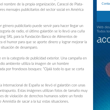
Conta
el nombre de la propia organización, Caracol de Plata-
es mensajes publicitarios del sector social en América
 género publicitario puede servir para hacer llegar un
Web desa
egoría de radio, el último galardón se lo llevó una cuña
Todos lo
ising SRL para la Fundación Banco de Alimentos de
za el humor para que se aporte dinero y lograr mejorar la
 situación de desamparo.
 en la categoría de publicidad exterior. Una campaña en
edio ambiente utiliza la imagen de un hombre
ada por frondosos bosques: “Ojalá todo lo que se corta
a Internacional de España se llevó el galardón con unas
ontrapunto. Estas imágenes utilizan fotos de tamaño muy
ones de violación de derechos humanos sobre un fondo
e Amnistía de sacar a la luz estas situaciones.