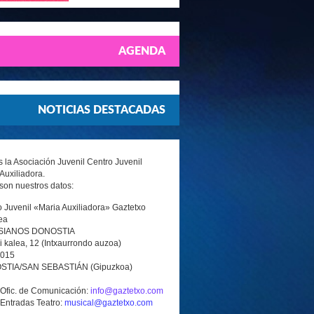
AGENDA
NOTICIAS DESTACADAS
la Asociación Juvenil Centro Juvenil
Auxiliadora.
son nuestros datos:
 Juvenil «Maria Auxiliadora» Gaztetxo
ea
SIANOS DONOSTIA
i kalea, 12 (Intxaurrondo auzoa)
0015
TIA/SAN SEBASTIÁN (Gipuzkoa)
 Ofic. de Comunicación:
info@gaztetxo.com
 Entradas Teatro:
musical@gaztetxo.com