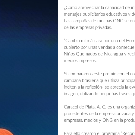
¿Cómo aprovechar la capacidad de inf
mensajes publicitarios educativos y d
Las campañas de muchas ONG se encuen
de las empresas privadas.
“Cambio mi máscara por una del Hombr
cubierto por unas vendas a consecue
Niños Quemados de Nicaragua y recibi
medios impresos.
Si comparamos este premio con el co
campaña brasileña que utiliza princi
inciten a la reflexión- se aprecia la
imagen, utilizando pequeñas frases q
Caracol de Plata, A. C. es una organ
procedentes de la empresa privada y e
empresas, medios y ONG en la producc
Para ello crearon el programa “Reco