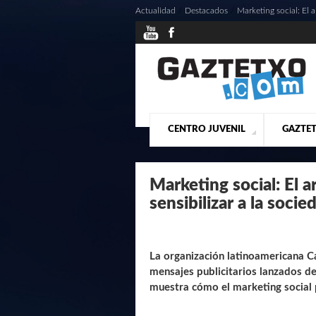
Actualidad
/
Destacados
/
Marketing social: El a
CENTRO JUVENIL
GAZTET
¿QUIENES SOMOS?
PRESE
ACTU
Marketing social: El a
sensibilizar a la socie
La organización latinoamericana C
mensajes publicitarios lanzados d
muestra cómo el marketing social pu