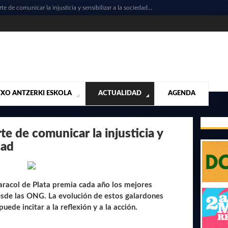
rte de comunicar la injusticia y sensibilizar a la sociedad...
XO ANTZERKI ESKOLA
ACTUALIDAD
AGENDA
NTACIÓN
ALIDAD
CONTACTO
MUSICALES
DESTACADOS
¡VUELA ALTO RUBÉN!
MATERIAL SEGUNDA MANO VENTA
VIDEOS
rte de comunicar la injusticia y
dad
aracol de Plata premia cada año los mejores
esde las ONG. La evolución de estos galardones
ede incitar a la reflexión y a la acción.