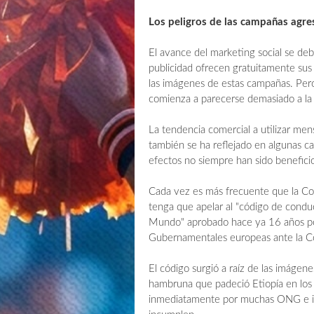
Los peligros de las campañas agre
El avance del marketing social se de
publicidad ofrecen gratuitamente sus 
las imágenes de estas campañas. Pero
comienza a parecerse demasiado a la 
La tendencia comercial a utilizar me
también se ha reflejado en algunas c
efectos no siempre han sido beneficio
Cada vez es más frecuente que la 
tenga que apelar al "código de conduc
Mundo" aprobado hace ya 16 años po
Gubernamentales europeas ante la C
El código surgió a raíz de las imágen
hambruna que padeció Etiopía en los
inmediatamente por muchas ONG e inc