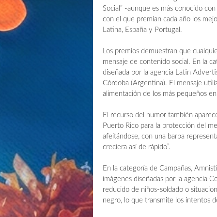
Social” -aunque es más conocido con 
con el que premian cada año los mejor
Latina, España y Portugal.
Los premios demuestran que cualquier
mensaje de contenido social. En la cat
diseñada por la agencia Latin Advert
Córdoba (Argentina). El mensaje utili
alimentación de los más pequeños en
El recurso del humor también aparece
Puerto Rico para la protección del m
afeitándose, con una barba represent
creciera así de rápido”.
En la categoría de Campañas, Amnistí
imágenes diseñadas por la agencia C
reducido de niños-soldado o situaci
negro, lo que transmite los intentos d