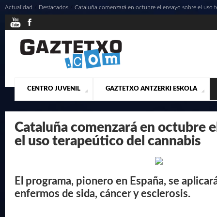
Actualidad
/
Destacados
/
Cataluña comenzará en octubre el ensayo sobre el uso te
CENTRO JUVENIL
GAZTETXO ANTZERKI ESKOLA
¿QUIENES SOMOS?
PRESENTACIÓN
ACTUALIDAD
CONTACTO
MUSICALES
Cataluña comenzará en octubre e
el uso terapeútico del cannabis
El programa, pionero en España, se aplicar
enfermos de sida, cáncer y esclerosis.