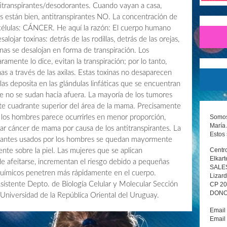
transpirantes/desodorantes. Cuando vayan a casa,
 están bien, antitranspirantes NO. La concentración de
s células: CÁNCER. He aquí la razón: El cuerpo humano
lojar toxinas: detrás de las rodillas, detrás de las orejas,
oxinas se desalojan en forma de transpiración. Los
amente lo dice, evitan la transpiración; por lo tanto,
nas a través de las axilas. Estas toxinas no desaparecen
las deposita en las glándulas linfáticas que se encuentran
ue no se sudan hacia afuera. La mayoría de los tumores
te cuadrante superior del área de la mama. Precisamente
Somos 
 los hombres parece ocurrirles en menor proporción,
María 
ar cáncer de mama por causa de los antitranspirantes. La
Estos 
pirantes usados por los hombres se quedan mayormente
Centro
ente sobre la piel. Las mujeres que se aplican
Elkart
de afeitarse, incrementan el riesgo debido a pequeñas
SALE
 químicos penetren más rápidamente en el cuerpo.
Lizard
sistente Depto. de Biología Celular y Molecular Sección
CP 2
DONOS
 Universidad de la República Oriental del Uruguay.
Email
Email