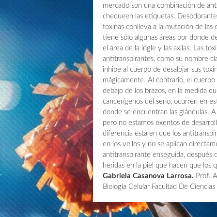
mercado son una combinación de anti
chequeen las etiquetas. Desodorantes
toxinas conlleva a la mutación de la
tiene sólo algunas áreas por donde desa
el área de la ingle y las axilas. Las t
antitranspirantes, como su nombre clar
inhibe al cuerpo de desalojar sus toxi
mágicamente. Al contrario, el cuerpo 
debajo de los brazos, en la medida q
cancerígenos del seno, ocurren en es
donde se encuentran las glándulas. A
pero no estamos exentos de desarroll
diferencia está en que los antitrans
en los vellos y no se aplican directam
antitranspirante enseguida, después 
heridas en la piel que hacen que los
Gabriela Casanova Larrosa.
Prof. A
Biología Celular Facultad De Ciencias