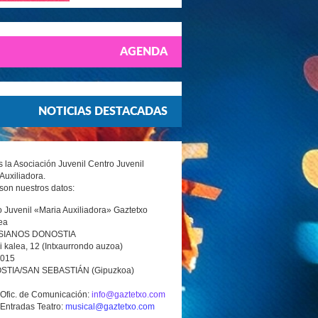
AGENDA
NOTICIAS DESTACADAS
la Asociación Juvenil Centro Juvenil
Auxiliadora.
son nuestros datos:
 Juvenil «Maria Auxiliadora» Gaztetxo
ea
SIANOS DONOSTIA
i kalea, 12 (Intxaurrondo auzoa)
0015
TIA/SAN SEBASTIÁN (Gipuzkoa)
 Ofic. de Comunicación:
info@gaztetxo.com
 Entradas Teatro:
musical@gaztetxo.com