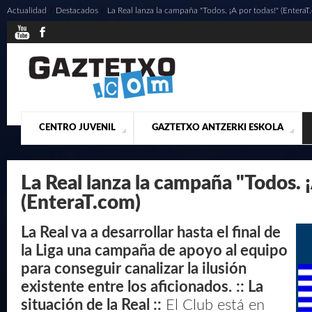
Actualidad
/
Destacados
/
La Real lanza la campaña "Todos. ¡A por todas!" (EnteraT
CENTRO JUVENIL
GAZTETXO ANTZERKI ESKOLA
¿QUIENES SOMOS?
PRESENTACIÓN
ACTUALIDAD
CONTACTO
MUSICALES
La Real lanza la campaña "Todos. 
(EnteraT.com)
La Real va a desarrollar hasta el final de
la Liga una campaña de apoyo al equipo
para conseguir canalizar la ilusión
existente entre los aficionados.
:: La
situación de la Real ::
El Club está en