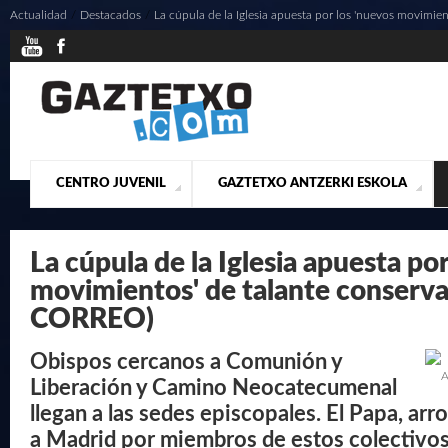
Actualidad
/
Destacados
/
La cúpula de la Iglesia apuesta por los 'nuevos movimie
CENTRO JUVENIL
GAZTETXO ANTZERKI ESKOLA
¿QUIENES SOMOS?
PRESENTACIÓN
ACTUALIDAD
CONTACTO
MUSICALES
La cúpula de la Iglesia apuesta po
movimientos' de talante conserva
CORREO)
Obispos cercanos a Comunión y
A
Liberación y Camino Neocatecumenal
llegan a las sedes episcopales. El Papa, arr
a Madrid por miembros de estos colectivos