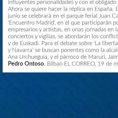
influyentes personalidades y con el obligado
Ahora se quiere hacer la réplica en España.
junio se celebrará en el parque ferial Juan Car
'Encuentro Madrid', en el que participarán po
empresarios y artistas, en unas jornadas en l
conciertos y vigilias, se abordarán los confli
y de Euskadi. Para el debate sobre 'La libert
y Navarra' se buscan ponentes como la alcal
Ana Urchueguía, y el párroco de Maruri, Jaim
Pedro Ontoso
, Bilbao EL CORREO, 19 de 