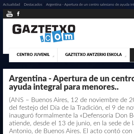
Actualidad
/
Destacados
/
Argentina - Apertura de un centro salesiano de ayuda int
CENTRO JUVENIL
GAZTETXO ANTZERKI ESKOLA
¿QUIENES SOMOS?
PRESENTACIÓN
ACTUALIDAD
CONTACTO
MUSICALES
Argentina - Apertura de un centro
ayuda integral para menores..
(ANS – Buenos Aires, 12 de noviembre de 2
del festejo del Día de la Tradición, el 9 de n
inauguró formalmente la «Defensoría Don B
atiende, desde el 13 de junio, en la sede de 
Antonio, de Buenos Aires. El acto contó con 