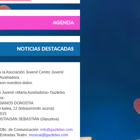
AGENDA
NOTICIAS DESTACADAS
la Asociación Juvenil Centro Juvenil
Auxiliadora.
son nuestros datos:
 Juvenil «Maria Auxiliadora» Gaztetxo
ea
SIANOS DONOSTIA
i kalea, 12 (Intxaurrondo auzoa)
0015
TIA/SAN SEBASTIÁN (Gipuzkoa)
 Ofic. de Comunicación:
info@gaztetxo.com
 Entradas Teatro:
musical@gaztetxo.com