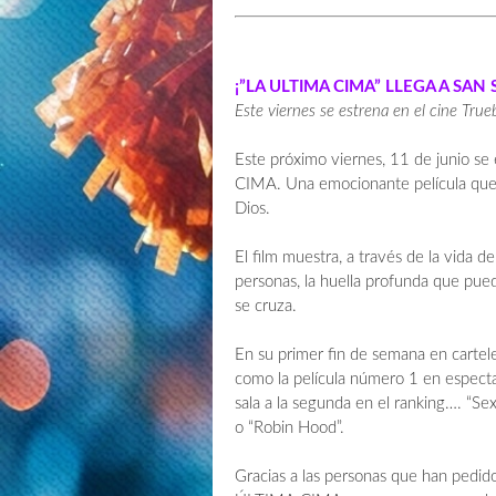
¡”LA ULTIMA CIMA” LLEGA A SAN
Este viernes se estrena en el cine True
Este próximo viernes, 11 de junio se
CIMA. Una emocionante película que 
Dios.
El film muestra, a través de la vida 
personas, la huella profunda que pue
se cruza.
En su primer fin de semana en cart
como la película número 1 en espect
sala a la segunda en el ranking…. “Se
o “Robin Hood”.
Gracias a las personas que han pedido