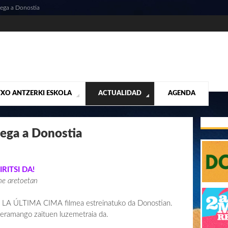
ega a Donostia
XO ANTZERKI ESKOLA
ACTUALIDAD
AGENDA
NTACIÓN
ALIDAD
CONTACTO
MUSICALES
DESTACADOS
¡VUELA ALTO RUBÉN!
MATERIAL SEGUNDA MANO VENTA
VIDEOS
ega a Donostia
RITSI DA!
ne aretoetan
an LA ÚLTIMA CIMA filmea estreinatuko da Donostian.
a eramango zaituen luzemetraia da.