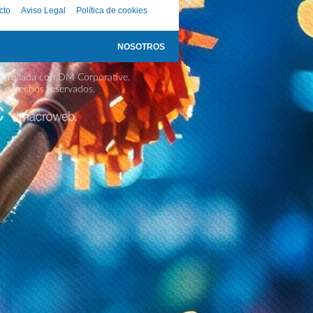
cto
Aviso Legal
Política de cookies
NOSOTROS
rrollada con DM Corporative.
s derechos reservados.