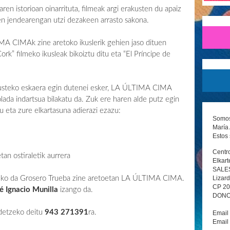
aren istorioan oinarrituta, filmeak argi erakusten du apaiz
en jendearengan utzi dezakeen arrasto sakona.
MA CIMAk zine aretoko ikuslerik gehien jaso dituen
rk” filmeko ikusleak bikoiztu ditu eta “El Príncipe de
ikusteko eskaera egin dutenei esker, LA ÚLTIMA CIMA
olada indartsua bilakatu da. Zuk ere haren alde putz egin
eta zure elkartasuna adierazi ezazu:
Somos 
María 
Estos 
Centro
 ostiraletik aurrera
Elkart
SALE
Lizard
atuko da Grosero Trueba zine aretoetan LA ÚLTIMA CIMA.
CP 2
é Ignacio Munilla
izango da.
DONOS
ldetzeko deitu
943 271391
ra.
Email
Email