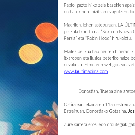
Pablo, gazte hilko zela bazekien apaiz
on batek bere bizitzan ezagutzen du
Madrilen, lehen asteburuan, LA ÚLTI
pelikula bihurtu da. “Sexo en Nueva Co
Persia” eta “Robin Hood” hirukoiztu.
Mailez pelikua hau heuren hirieran 
itxaropen eta ilusioz beteriko haize b
dezakezu. Filmearen webgunean sartu 
www.laultimacima.com
Donostian, Trueba zine aretoetan
Ostiralean, ekainaren 11an estrein
Estreinuan, Donostiako Gotzaina,
Jos
Zure sarrera erosi edo ordutegiak ga