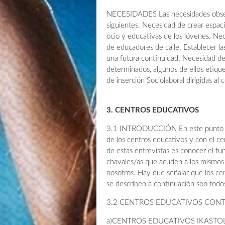
NECESIDADES Las necesidades observ
siguientes: Necesidad de crear espac
ocio y educativas de los jóvenes. Ne
de educadores de calle. Establecer l
una futura continuidad. Necesidad de
determinados, algunos de ellos etiqu
de inserción Sociolaboral dirigidas al c
3. CENTROS EDUCATIVOS
3.1 INTRODUCCIÓN En este punto vam
de los centros educativos y con el cen
de estas entrevistas es conocer el fu
chavales/as que acuden a los mismos
nosotros. Hay que señalar que los cen
se describen a continuación son todos
3.2 CENTROS EDUCATIVOS CON
a)CENTROS EDUCATIVOS IKASTOLA 