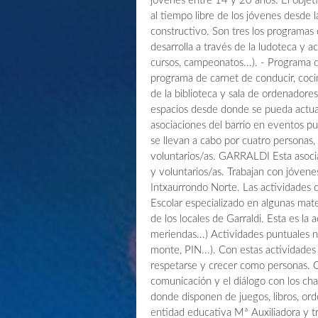
jóvenes entre 14 y 20 años. El objet
al tiempo libre de los jóvenes desde 
constructivo. Son tres los programas
desarrolla a través de la ludoteca y 
cursos, campeonatos...). - Programa d
programa de carnet de conducir, cocin
de la biblioteca y sala de ordenadores
espacios desde donde se pueda actuar
asociaciones del barrio en eventos p
se llevan a cabo por cuatro personas,
voluntarios/as. GARRALDI Esta asocia
y voluntarios/as. Trabajan con jóve
Intxaurrondo Norte. Las actividades 
Escolar especializado en algunas mate
de los locales de Garraldi. Esta es la 
meriendas...) Actividades puntuales 
monte, PIN...). Con estas actividade
respetarse y crecer como personas. Q
comunicación y el diálogo con los cha
donde disponen de juegos, libros, o
entidad educativa Mª Auxiliadora y 