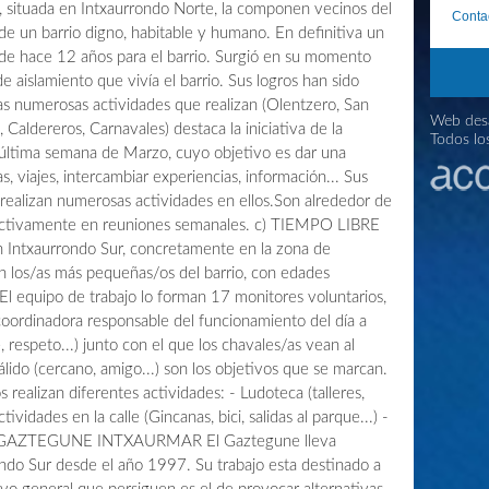
 situada en Intxaurrondo Norte, la componen vecinos del
Conta
 de un barrio digno, habitable y humano. En definitiva un
sde hace 12 años para el barrio. Surgió en su momento
de aislamiento que vivía el barrio. Sus logros han sido
las numerosas actividades que realizan (Olentzero, San
Web desa
Caldereros, Carnavales) destaca la iniciativa de la
Todos lo
 última semana de Marzo, cuyo objetivo es dar una
das, viajes, intercambiar experiencias, información... Sus
e realizan numerosas actividades en ellos.Son alrededor de
n activamente en reuniones semanales. c) TIEMPO LIBRE
ntxaurrondo Sur, concretamente en la zona de
n los/as más pequeñas/os del barrio, con edades
El equipo de trabajo lo forman 17 monitores voluntarios,
 coordinadora responsable del funcionamiento del día a
, respeto...) junto con el que los chavales/as vean al
ido (cercano, amigo...) son los objetivos que se marcan.
 realizan diferentes actividades: - Ludoteca (talleres,
tividades en la calle (Gincanas, bici, salidas al parque...) -
...) GAZTEGUNE INTXAURMAR El Gaztegune lleva
ondo Sur desde el año 1997. Su trabajo esta destinado a