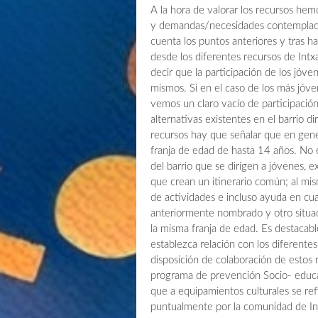
A la hora de valorar los recursos hemo
y demandas/necesidades contemplada
cuenta los puntos anteriores y tras h
desde los diferentes recursos de Int
decir que la participación de los jóve
mismos. Si en el caso de los más jóven
vemos un claro vacío de participación
alternativas existentes en el barrio di
recursos hay que señalar que en gene
franja de edad de hasta 14 años. No e
del barrio que se dirigen a jóvenes, 
que crean un itinerario común; al mi
de actividades e incluso ayuda en cu
anteriormente nombrado y otro situa
la misma franja de edad. Es destacab
establezca relación con los diferente
disposición de colaboración de estos 
programa de prevención Socio- educa
que a equipamientos culturales se ref
puntualmente por la comunidad de Int