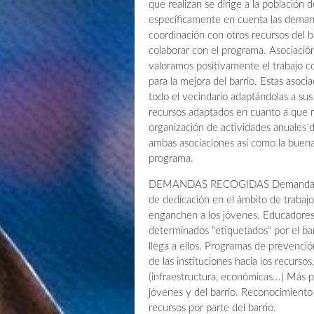
que realizan se dirige a la población
específicamente en cuenta las demanda
coordinación con otros recursos del ba
colaborar con el programa. Asociació
valoramos positivamente el trabajo c
para la mejora del barrio. Estas aso
todo el vecindario adaptándolas a su
recursos adaptados en cuanto a que r
organización de actividades anuales d
ambas asociaciones así como la buena
programa.
DEMANDAS RECOGIDAS Demanda de vo
de dedicación en el ámbito de trabaj
enganchen a los jóvenes. Educadores 
determinados "etiquetados" por el bar
llega a ellos. Programas de prevenc
de las instituciones hacia los recurso
(infraestructura, económicas...) Más pa
jóvenes y del barrio. Reconocimiento 
recursos por parte del barrio.