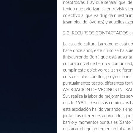
nosotros/as. Hay que señalar que, deb
tenido que priorizar las entrevistas t
colectivo al que va dirigida nuestra i
(asamblea de jóvenes) y aquellos agen
2.2. RECURSOS CONTACTADOS a
La casa de cultura Larrotxene está u
hace doce años, este curso se ha abi
(Intxaurrondo Berri) que está adscrit
cultura a nivel de barrio y comunidad
cumplir este objetivo realizan diferen
curso escolar: cursillos, proyecciones d
puntualmente: teatro, diferentes tor
ASOCIACIÓN DE VECINOS INTXAURDI 
Sur, realiza la labor de mejorar los se
desde 1984. Desde sus comienzos ha
esta asociación ha ido variando, sien
junta. Las diferentes actividades que 
barrio y momentos puntuales (Santo T
destacar el equipo femenino Intxaurd