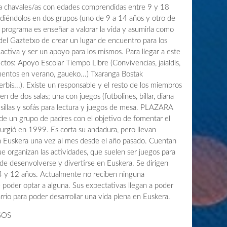
s a chavales/as con edades comprendidas entre 9 y 18
idiéndolos en dos grupos (uno de 9 a 14 años y otro de
l programa es enseñar a valorar la vida y asumirla como
o del Gaztetxo de crear un lugar de encuentro para los
activa y ser un apoyo para los mismos. Para llegar a este
ctos: Apoyo Escolar Tiempo Libre (Convivencias, jaialdis,
entos en verano, gaueko...) Txaranga Bostak
erbis...). Existe un responsable y el resto de los miembros
n de dos salas; una con juegos (futbolines, billar, diana
s, sillas y sofás para lectura y juegos de mesa. PLAZARA
de un grupo de padres con el objetivo de fomentar el
 surgió en 1999. Es corta su andadura, pero llevan
en Euskera una vez al mes desde el año pasado. Cuentan
e organizan las actividades, que suelen ser juegos para
de desenvolverse y divertirse en Euskera. Se dirigen
4 y 12 años. Actualmente no reciben ninguna
 poder optar a alguna. Sus expectativas llegan a poder
arrio para poder desarrollar una vida plena en Euskera.
SOS