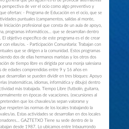
ivo general que persiguen es el de provocar alternativas
la perspectiva de ver el ocio como algo preventivo y
 que ofertan: - Programa de Educación en el ocio, que se
actividades puntuales (campamentos, salidas al monte,
e Iniciación profesional que consta de un aula de apoyo,
a, programas informáticos... que se desarrollan dentro
. El objetivo específico de este programa es el de crear
 con ellas/os. - Participación Comunitaria: Trabajan con
untuales que se dirigen a la comunidad. Estos programas
 siendo dos de ellas hermanos maristas y los otros dos
ción de tiempo libre es dirigida por una monja salesiana
nes de edades comprendidas entre 9 y 16 años en
que desarrollan se pueden dividir en tres bloques: Apoyo
rias (matemáticas, idiomas, informática y dibujo) dentro
actividad más trabajada. Tiempo Libre (futbolín, guitarra,
normalmente en épocas de vacaciones. (excursiones al
s pretenden que los chavales/as sepan valorarse y
ue respeten las normas de los locales trabajando la
vales/as. Estas actividades se desarrollan en dos locales
rdenadores... GAZTETXO Tiene su sede dentro de la
trabajan desde 1987. Lo ubicamos entre Intxaurrondo