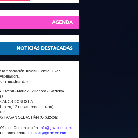
AGENDA
NOTICIAS DESTACADAS
la Asociación Juvenil Centro Juvenil
Auxiliadora.
son nuestros datos:
 Juvenil «Maria Auxiliadora» Gaztetxo
ea
SIANOS DONOSTIA
i kalea, 12 (Intxaurrondo auzoa)
0015
TIA/SAN SEBASTIÁN (Gipuzkoa)
 Ofic. de Comunicación:
info@gaztetxo.com
 Entradas Teatro:
musical@gaztetxo.com