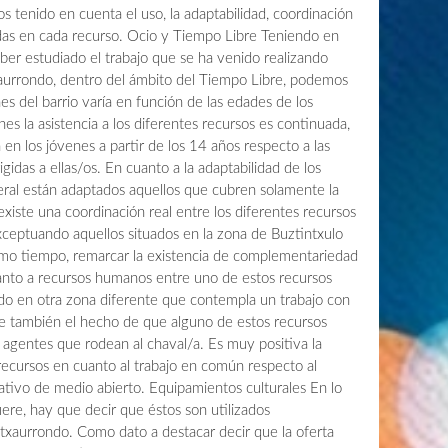
s tenido en cuenta el uso, la adaptabilidad, coordinación
s en cada recurso. Ocio y Tiempo Libre Teniendo en
aber estudiado el trabajo que se ha venido realizando
xaurrondo, dentro del ámbito del Tiempo Libre, podemos
nes del barrio varía en función de las edades de los
es la asistencia a los diferentes recursos es continuada,
 en los jóvenes a partir de los 14 años respecto a las
rigidas a ellas/os. En cuanto a la adaptabilidad de los
ral están adaptados aquellos que cubren solamente la
xiste una coordinación real entre los diferentes recursos
exceptuando aquellos situados en la zona de Buztintxulo
smo tiempo, remarcar la existencia de complementariedad
anto a recursos humanos entre uno de estos recursos
do en otra zona diferente que contempla un trabajo con
le también el hecho de que alguno de estos recursos
s agentes que rodean al chaval/a. Es muy positiva la
recursos en cuanto al trabajo en común respecto al
tivo de medio abierto. Equipamientos culturales En lo
iere, hay que decir que éstos son utilizados
xaurrondo. Como dato a destacar decir que la oferta