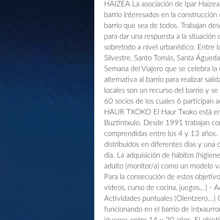
HAIZEA La asociación de Ipar Haizea,
barrio interesados en la construcción
barrio que sea de todos. Trabajan de
para dar una respuesta a la situación 
sobretodo a nivel urbanístico. Entre 
Silvestre, Santo Tomás, Santa Águeda, 
Semana del Viajero que se celebra la
alternativa al barrio para realizar sali
locales son un recurso del barrio y s
60 socios de los cuales 6 participa
HAUR TXOKO El Haur Txoko está en I
Buztintxulo. Desde 1991 trabajan co
comprendidas entre los 4 y 13 años. 
distribuidos en diferentes días y una
día. La adquisición de hábitos (higiene
adulto (monitor/a) como un modelo vál
Para la consecución de estos objetivos
vídeos, curso de cocina, juegos...) - Ac
Actividades puntuales (Olentzero
funcionando en el barrio de Intxaurr