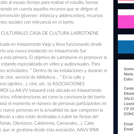
ido al escaso tiempo para realizar el estudio, hemos
eniendo en cuenta aquellos recursos que se dirigen al
ntervención (jóvenes- infancia y adolescentes), recursos
tes sociales con relevancia en el barrio.
) CULTURALES CASA DE CULTURA LARROTXENE
bicada en Intxaurrondo Viejo y lleva funcionando desde
erto una nueva instalación en Intxaurrondo Sur
a a esta primera. El objetivo de Larrotxene es promover la
, estando especializada en vídeo y audiovisuales. Para
Somos 
tes actividades: * Dentro de las instalaciones y durante el
María 
e cine, servicio de biblioteca... * En la calle y
Estos 
neos (ajedrez...), cine, etc. b) ASOCIACIONES
Centro
La AA.VV Intxaurdi está ubicada en Intxaurrondo
Elkart
rvicios, infraestructuras así como la convivencia del barrio
SALE
sta el momento el número de personas participantes en
Lizard
CP 2
do nueve personas en la actualidad las que componen la
DONOS
llevan a cabo están destinadas a cubrir las fiestas del
omás, Olentzero, Caldereros, Carnavales...). Cabe
Email
Email
i, que se gestiona desde esta asociación. AAVV IPAR