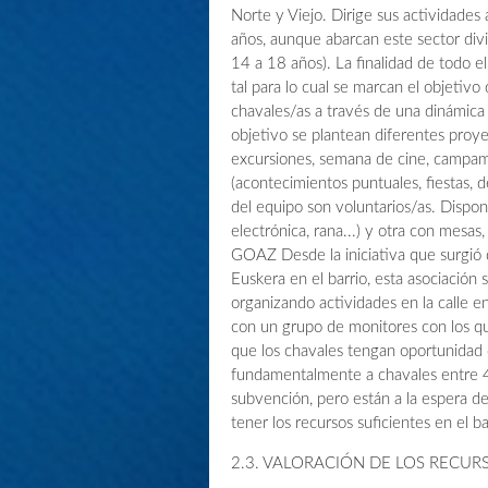
Norte y Viejo. Dirige sus actividade
años, aunque abarcan este sector div
14 a 18 años). La finalidad de todo e
tal para lo cual se marcan el objetiv
chavales/as a través de una dinámica 
objetivo se plantean diferentes proye
excursiones, semana de cine, campam
(acontecimientos puntuales, fiestas, d
del equipo son voluntarios/as. Dispone
electrónica, rana...) y otra con mesa
GOAZ Desde la iniciativa que surgió 
Euskera en el barrio, esta asociación
organizando actividades en la calle 
con un grupo de monitores con los qu
que los chavales tengan oportunidad 
fundamentalmente a chavales entre 
subvención, pero están a la espera de
tener los recursos suficientes en el b
2.3. VALORACIÓN DE LOS RECUR