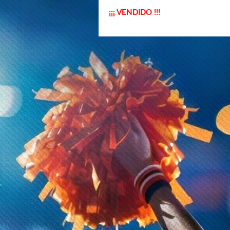
¡¡¡ VENDIDO !!!