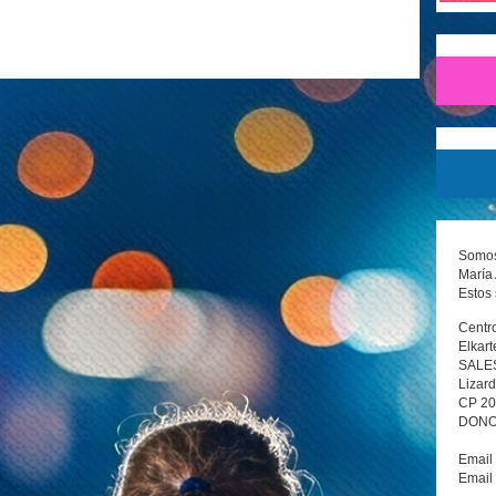
Somos 
María 
Estos 
Centro
Elkart
SALE
Lizard
CP 2
DONOS
Email
Email