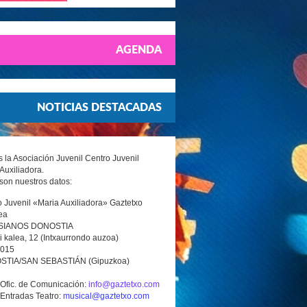
AGENDA
NOTICIAS DESTACADAS
la Asociación Juvenil Centro Juvenil
Auxiliadora.
son nuestros datos:
 Juvenil «Maria Auxiliadora» Gaztetxo
ea
SIANOS DONOSTIA
i kalea, 12 (Intxaurrondo auzoa)
0015
TIA/SAN SEBASTIÁN (Gipuzkoa)
 Ofic. de Comunicación:
info@gaztetxo.com
 Entradas Teatro:
musical@gaztetxo.com