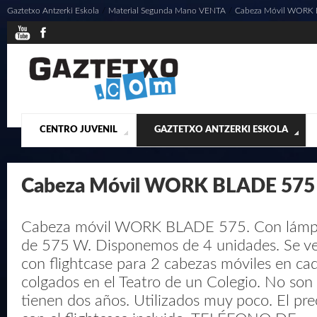
Gaztetxo Antzerki Eskola
/
Material Segunda Mano VENTA
/
Cabeza Móvil WORK
CENTRO JUVENIL
GAZTETXO ANTZERKI ESKOLA
¿QUIENES SOMOS?
PRESENTACIÓN
ACTUALIDAD
CONTACTO
MUSICALES
Cabeza Móvil WORK BLADE 575
Cabeza móvil WORK BLADE 575. Con lámpa
de 575 W. Disponemos de 4 unidades. Se ve
con flightcase para 2 cabezas móviles en ca
colgados en el Teatro de un Colegio. No son 
tienen dos años. Utilizados muy poco. El pre