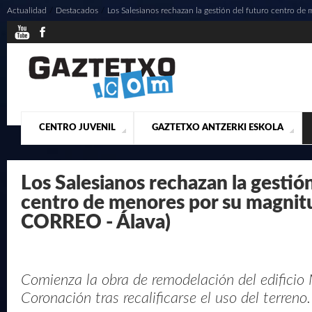
Actualidad
/
Destacados
/
Los Salesianos rechazan la gestión del futuro centro de
CENTRO JUVENIL
GAZTETXO ANTZERKI ESKOLA
¿QUIENES SOMOS?
PRESENTACIÓN
ACTUALIDAD
CONTACTO
MUSICALES
Los Salesianos rechazan la gestión
centro de menores por su magnit
CORREO - Álava)
Comienza la obra de remodelación del edificio
Coronación tras recalificarse el uso del terreno.