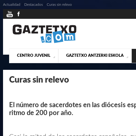
Actualidad
/
Destacados
/
Curas sin relevo
CENTRO JUVENIL
GAZTETXO ANTZERKI ESKOLA
¿QUIENES SOMOS?
PRESENTACIÓN
ACTUALIDAD
CONTACTO
MUSICALES
Curas sin relevo
El número de sacerdotes en las diócesis es
ritmo de 200 por año.