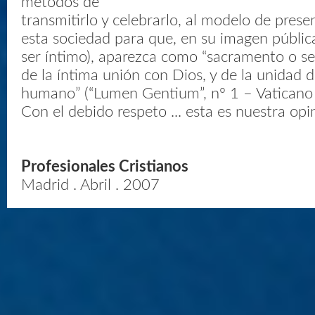
métodos de
transmitirlo y celebrarlo, al modelo de presen
esta sociedad para que, en su imagen pública
ser íntimo), aparezca como “sacramento o s
de la íntima unión con Dios, y de la unidad 
humano” (“Lumen Gentium”, nº 1 – Vaticano II-
Con el debido respeto ... esta es nuestra opi
Profesionales Cristianos
Madrid . Abril . 2007