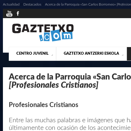
Actualidad
/
Destacados
/
Acerca de la Parroquia «San Carlos Borromeo»
[Profesion
CENTRO JUVENIL
GAZTETXO ANTZERKI ESKOLA
¿QUIENES SOMOS?
PRESENTACIÓN
ACTUALIDAD
CONTACTO
MUSICALES
Acerca de la Parroquia «San Car
[Profesionales Cristianos]
Profesionales Cristianos
Entre las muchas palabras e imágenes que h
últimamente con ocasión de los acontecimien