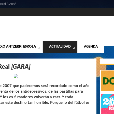
 Real
[GARA]
XO ANTZERKI ESKOLA
ACTUALIDAD
AGENDA
NTACIÓN
ALIDAD
CONTACTO
MUSICALES
DESTACADOS
¡VUELA ALTO RUBÉN!
MATERIAL SEGUNDA MANO VENTA
VIDEOS
 Real
[GARA]
ste 2007 que padecemos será recordado como el año
enta de los antidepresivos, de las pastillas para
 Y los ex fumadores volverán a caer. Y toda
r este destino tan horrible. Porque lo del fútbol es