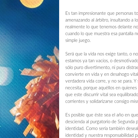
Es tan impresionante que personas t
amenazando al árbitro, insultando a lo
realmente lo que tenemos delante no e
cuando lo que muestra esa pantalla n
simple juego.
Será que la vida nos exige tanto, o no
estamos ya tan vacíos, o desmotivados,
sólo puro divertimento, ni pura distra
convierte en vida y en desahogo vita
verdadera vida corre, y no se para. Y 
necesita, porque aquéllos en quienes
que este discurrir vital sea equilibrad
corrientes y solidarizarse consigo mi
Es posible que éste sea el año en que
descienda al purgatorio de Segunda p
identidad. Como sería también desea
identidad y nuestra responsabilidad p