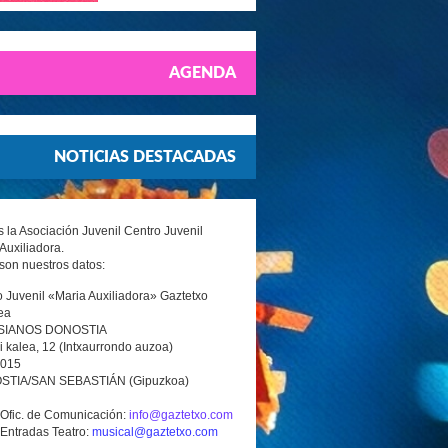
AGENDA
NOTICIAS DESTACADAS
la Asociación Juvenil Centro Juvenil
Auxiliadora.
son nuestros datos:
 Juvenil «Maria Auxiliadora» Gaztetxo
ea
SIANOS DONOSTIA
i kalea, 12 (Intxaurrondo auzoa)
0015
TIA/SAN SEBASTIÁN (Gipuzkoa)
 Ofic. de Comunicación:
info@gaztetxo.com
 Entradas Teatro:
musical@gaztetxo.com