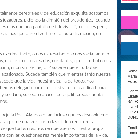
otalmente cerebrales y de educación exquisita acabamos
s jugadores, pidiendo la dimisión del presidente... cuando
s más que una pantalla de televisor. Y, lo que es peor,
o es más que puro divertimento, pura distracción, un
s exprime tanto, o nos estresa tanto, o nos vacía tanto, o
 o aburridos, o cansados, o irritables, que el fútbol no es
cción, ni un simple juego. Y sucede que el fútbol se
Somos 
l apasionado. Sucede también que mientras tanto nuestra
María 
sucede que la vida, nuestra vida, la de todos, nos
Estos 
 hemos delegado parte de nuestra responsabilidad para
Centro
o y solidario, sólo son capaces de equilibrar sus cuentas
Elkart
smos.
SALE
Lizard
CP 2
 baje la Real. Algunos dirán incluso que es deseable que
DONOS
ara que de una vez por todas el club recupere su
Email
ble que todos nosotros recuperásemos nuestra propia
Email
ara con las cuestiones realmente importantes de la vida.