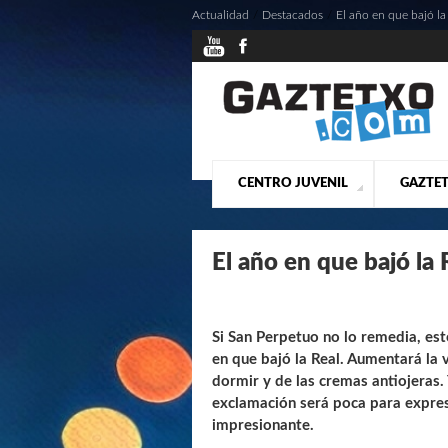
Actualidad
/
Destacados
/
El año en que bajó la
CENTRO JUVENIL
GAZTET
¿QUIENES SOMOS?
PRESE
ACTU
El año en que bajó la
Si San Perpetuo no lo remedia, e
en que bajó la Real. Aumentará la v
dormir y de las cremas antiojeras.
exclamación será poca para expresa
impresionante.