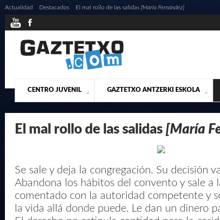
Actualidad
/
Destacados
/
El mal rollo de las salidas
[María Fernández]
CENTRO JUVENIL
GAZTETXO ANTZERKI ESKOLA
¿QUIENES SOMOS?
PRESENTACIÓN
ACTUALIDAD
CONTACTO
MUSICALES
El mal rollo de las salidas
[María F
Se sale y deja la congregación. Su decisión va
Abandona los hábitos del convento y sale a la
comentado con la autoridad competente y s
la vida allá donde puede. Le dan un dinero pa