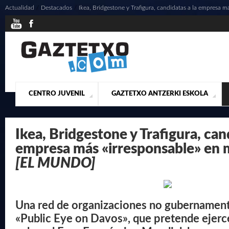
Actualidad
/
Destacados
/
Ikea, Bridgestone y Trafigura, candidatas a la empresa m
CENTRO JUVENIL
GAZTETXO ANTZERKI ESKOLA
¿QUIENES SOMOS?
PRESENTACIÓN
ACTUALIDAD
CONTACTO
MUSICALES
Ikea, Bridgestone y Trafigura, can
empresa más «irresponsable» en m
[EL MUNDO]
Una red de organizaciones no gubernamen
«Public Eye on Davos», que pretende ejerce