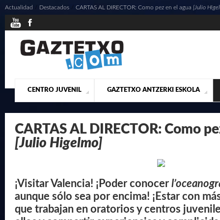
Actualidad
/
Destacados
/
CARTAS AL DIRECTOR: Como pez en el agua
[Julio Hige
CENTRO JUVENIL
GAZTETXO ANTZERKI ESKOLA
¿QUIENES SOMOS?
PRESENTACIÓN
ACTUALIDAD
CONTACTO
MUSICALES
CARTAS AL DIRECTOR: Como pez 
[Julio Higelmo]
¡Visitar Valencia! ¡Poder conocer
l’oceanogr
aunque sólo sea por encima! ¡Estar con má
que trabajan en oratorios y centros juvenil