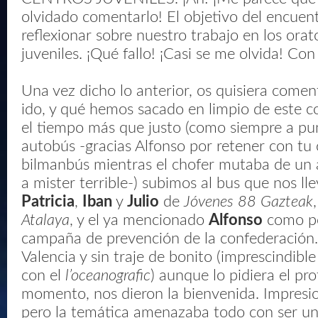
olvidado comentarlo! El objetivo del encuen
reflexionar sobre nuestro trabajo en los orat
juveniles. ¡Qué fallo! ¡Casi se me olvida! Con t
Una vez dicho lo anterior, os quisiera come
ido, y qué hemos sacado en limpio de este c
el tiempo más que justo (como siempre a pu
autobús -gracias Alfonso por retener con tu 
bilmanbús mientras el chofer mutaba de un
a mister terrible-) subimos al bus que nos ll
Patricia
,
Iban
y
Julio
de
Jóvenes 88 Gazteak
Atalaya
, y el ya mencionado
Alfonso
como po
campaña de prevención de la confederación
Valencia y sin traje de bonito (imprescindibl
con el
l’oceanografic
) aunque lo pidiera el pr
momento, nos dieron la bienvenida. Impresio
pero la temática amenazaba todo con ser un