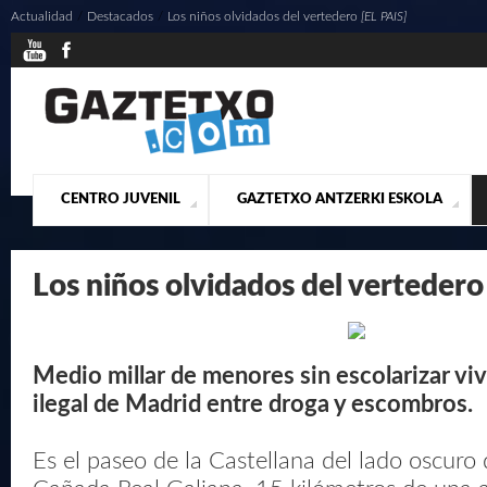
Actualidad
/
Destacados
/
Los niños olvidados del vertedero
[EL PAIS]
CENTRO JUVENIL
GAZTETXO ANTZERKI ESKOLA
¿QUIENES SOMOS?
PRESENTACIÓN
ACTUALIDAD
CONTACTO
MUSICALES
Los niños olvidados del verteder
Medio millar de menores sin escolarizar viv
ilegal de Madrid entre droga y escombros.
Es el paseo de la Castellana del lado oscuro d