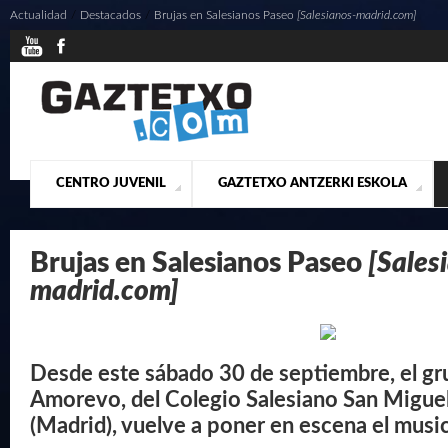
Actualidad
/
Destacados
/
Brujas en Salesianos Paseo
[Salesianos-madrid.com]
CENTRO JUVENIL
GAZTETXO ANTZERKI ESKOLA
¿QUIENES SOMOS?
PRESENTACIÓN
ACTUALIDAD
CONTACTO
MUSICALES
Brujas en Salesianos Paseo
[Sales
madrid.com]
Desde este sábado 30 de septiembre, el gr
Amorevo, del Colegio Salesiano San Migue
(Madrid), vuelve a poner en escena el music