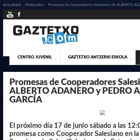
Actualidad
/
Destacados
/
Promesas de Cooperadores Salesianos de ALBERTO 
CENTRO JUVENIL
GAZTETXO ANTZERKI ESKOLA
¿QUIENES SOMOS?
PRESENTACIÓN
ACTUALIDAD
CONTACTO
MUSICALES
Promesas de Cooperadores Sales
ALBERTO ADANERO y PEDRO 
GARCÍA
El próximo día 17 de junio sábado a las 12:
promesa como Cooperador Salesiano en la 