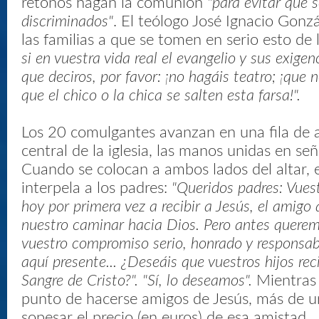
retoños hagan la comunión
"para evitar que s
discriminados"
. El teólogo José Ignacio Gonz
las familias a que se tomen en serio esto de 
si en vuestra vida real el evangelio y sus exige
que deciros, por favor: ¡no hagáis teatro; ¡que
que el chico o la chica se salten esta farsa!".
Los 20 comulgantes avanzan en una fila de a 
central de la iglesia, las manos unidas en señ
Cuando se colocan a ambos lados del altar, 
interpela a los padres:
"Queridos padres: Vuest
hoy por primera vez a recibir a Jesús, el amigo
nuestro caminar hacia Dios. Pero antes quere
vuestro compromiso serio, honrado y responsabl
aquí presente... ¿Deseáis que vuestros hijos rec
Sangre de Cristo?". "Sí, lo deseamos".
Mientras 
punto de hacerse amigos de Jesús, más de u
sopesar el precio (en euros) de esa amistad.