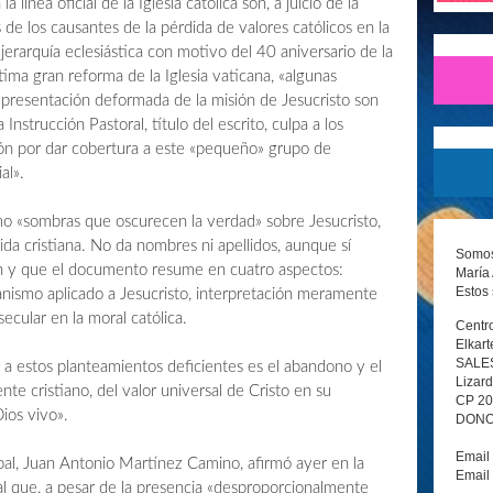
a línea oficial de la Iglesia católica son, a juicio de la
de los causantes de la pérdida de valores católicos en la
rarquía eclesiástica con motivo del 40 aniversario de la
ltima gran reforma de la Iglesia vaticana, «algunas
presentación deformada de la misión de Jesucristo son
Instrucción Pastoral, título del escrito, culpa a los
ón por dar cobertura a este «pequeño» grupo de
al».
omo «sombras que oscurecen la verdad» sobre Jesucristo,
ida cristiana. No da nombres ni apellidos, aunque sí
Somos 
n y que el documento resume en cuatro aspectos:
María 
Estos 
anismo aplicado a Jesucristo, interpretación meramente
secular en la moral católica.
Centro
Elkart
SALE
a estos planteamientos deficientes es el abandono y el
Lizard
te cristiano, del valor universal de Cristo en su
CP 2
ios vivo».
DONOS
Email
pal, Juan Antonio Martínez Camino, afirmó ayer en la
Email
al que, a pesar de la presencia «desproporcionalmente