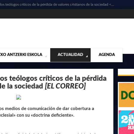
os teólogos críticos de la pérdida de valores cristianos de la sociedad <...
XO ANTZERKI ESKOLA
ACTUALIDAD
AGENDA
NTACIÓN
ALIDAD
CONTACTO
MUSICALES
DESTACADOS
¡VUELA ALTO RUBÉN!
MATERIAL SEGUNDA MANO VENTA
VIDEOS
os teólogos críticos de la pérdida
de la sociedad
[EL CORREO]
los medios de comunicación de dar cobertura a
clesial» con su «doctrina deficiente».