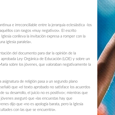
nua e irreconciliable entre la jerarquía eclesiástica -los
 aquéllos con rasgos «muy negativos». El escrito
Iglesia conlleva la invitación expresa a romper con la
una iglesia paralela».
tación del documento para dar la opinión de la
én aprobada Ley Orgánica de Educación (LOE) y sobre un
María sobre los jóvenes, que valoraban negativamente la
la asignatura de religión pasa a un segundo plano
 señaló que «el texto aprobado no satisface los acuerdos
de su desarrollo, el juicio no es positivo»; mientras que
os jóvenes aseguró que «las encuestas hay que
venes dijo que «no es apología barata, pero la Iglesia
icultades con las que se encuentra».