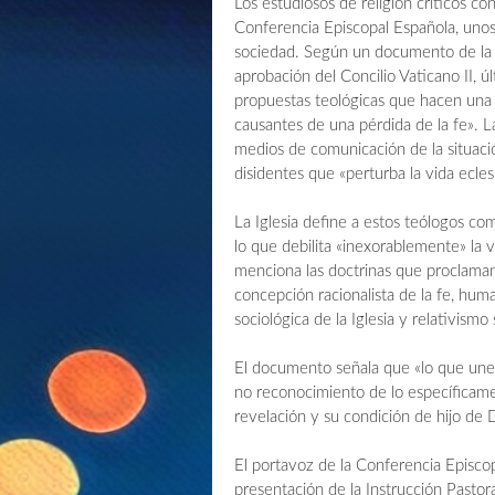
Los estudiosos de religión críticos con l
Conferencia Episcopal Española, unos 
sociedad. Según un documento de la je
aprobación del Concilio Vaticano II, ú
propuestas teológicas que hacen una 
causantes de una pérdida de la fe». La 
medios de comunicación de la situaci
disidentes que «perturba la vida eclesi
La Iglesia define a estos teólogos c
lo que debilita «inexorablemente» la v
menciona las doctrinas que proclama
concepción racionalista de la fe, hum
sociológica de la Iglesia y relativismo 
El documento señala que «lo que une 
no reconocimiento de lo específicamen
revelación y su condición de hijo de D
El portavoz de la Conferencia Episco
presentación de la Instrucción Pastor