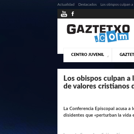
Actualidad
/
Destacados
/
Los obispos culpan a l
CENTRO JUVENIL
GAZTET
¿QUIENES SOMOS?
PRESE
ACTU
Los obispos culpan a l
de valores cristianos 
La Conferencia Episcopal acusa a 
disidentes que «perturban la vida e