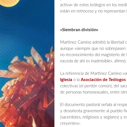
activa» de estos teólogos en los med
están en retroceso y no representan la
«Siembran división»
Martínez Camino admitió la libertad de
aunque «siempre que no sobrepasen lo
no reconocimiento del magisterio de l
exceda de ahí es inadmisible», afirmó.
La referencia de Martínez Camino va 
Iglesia
o la
Asociación de Teólogos 
colectivas (el perdón común), del sac
de personas homosexuales, entre otr
El documento pastoral señala al respe
y desorienta gravemente al pueblo fie
(sacerdotes, religiosos y seglares) y
creyentes».