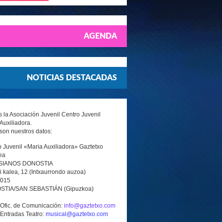
AGENDA
NOTICIAS DESTACADAS
la Asociación Juvenil Centro Juvenil
Auxiliadora.
son nuestros datos:
 Juvenil «Maria Auxiliadora» Gaztetxo
ea
SIANOS DONOSTIA
i kalea, 12 (Intxaurrondo auzoa)
0015
TIA/SAN SEBASTIÁN (Gipuzkoa)
 Ofic. de Comunicación:
info@gaztetxo.com
 Entradas Teatro:
musical@gaztetxo.com