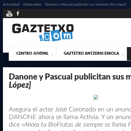
Actualidad
/
Destacados
/
Danone y Pascual publicitan sus mentiras
[Siro López]
CENTRO JUVENIL
GAZTETXO ANTZERKI ESKOLA
¿QUIENES SOMOS?
PRESENTACIÓN
ACTUALIDAD
CONTACTO
MUSICALES
Danone y Pascual publicitan sus 
López]
Asegura el actor José Coronado en un anunc
DANONE ahora se llama Activia. Y un anu
dice
«Ahora tu BioFrutas de siempre se llama 