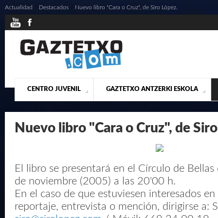
Actualidad
/
Destacados
/
Nuevo libro "Cara o Cruz", de Siro López.
CENTRO JUVENIL
GAZTETXO ANTZERKI ESKOLA
¿QUIENES SOMOS?
PRESENTACIÓN
ACTUALIDAD
CONTACTO
MUSICALES
Nuevo libro "Cara o Cruz", de Sir
El libro se presentará en el Círculo de Bella
de noviembre (2005) a las 20'00 h.
En el caso de que estuviesen interesados en 
reportaje, entrevista o mención, dirigirse a: 