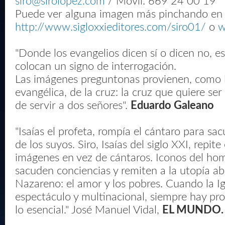
siro@sirolopez.com
/ Móvil: 669 24 00 19
Puede ver alguna imagen más pinchando en e
http://www.sigloxxieditores.com/siro01/
o
w
"Donde los evangelios dicen sí o dicen no, e
colocan un signo de interrogación.
Las imágenes preguntonas provienen, como 
evangélica, de la cruz: la cruz que quiere ser
de servir a dos señores".
Eduardo Galeano
"Isaías el profeta, rompía el cántaro para sac
de los suyos. Siro, Isaías del siglo XXI, repite
imágenes en vez de cántaros. Iconos del ho
sacuden conciencias y remiten a la utopía a
Nazareno: el amor y los pobres. Cuando la Ig
espectáculo y multinacional, siempre hay pr
lo esencial." José Manuel Vidal,
EL MUNDO.