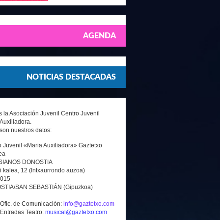
AGENDA
NOTICIAS DESTACADAS
la Asociación Juvenil Centro Juvenil
Auxiliadora.
son nuestros datos:
 Juvenil «Maria Auxiliadora» Gaztetxo
ea
SIANOS DONOSTIA
i kalea, 12 (Intxaurrondo auzoa)
0015
TIA/SAN SEBASTIÁN (Gipuzkoa)
 Ofic. de Comunicación:
info@gaztetxo.com
 Entradas Teatro:
musical@gaztetxo.com