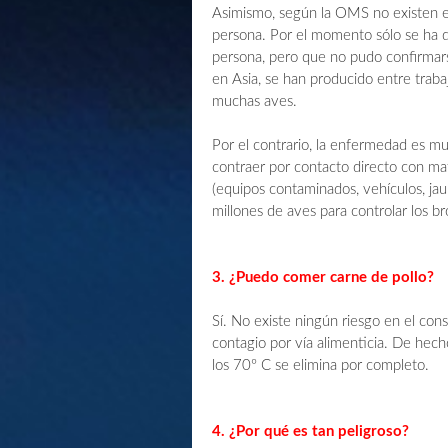
Asimismo, según la OMS no existen e
persona. Por el momento sólo se ha d
persona, pero que no pudo confirmars
en Asia, se han producido entre traba
muchas aves.
Por el contrario, la enfermedad es mu
contraer por contacto directo con mat
(equipos contaminados, vehículos, jau
millones de aves para controlar los br
3. ¿Puedo comer carne de pollo?
Sí. No existe ningún riesgo en el co
contagio por vía alimenticia. De hecho
los 70º C se elimina por completo.
4. ¿Por qué es tan peligroso?