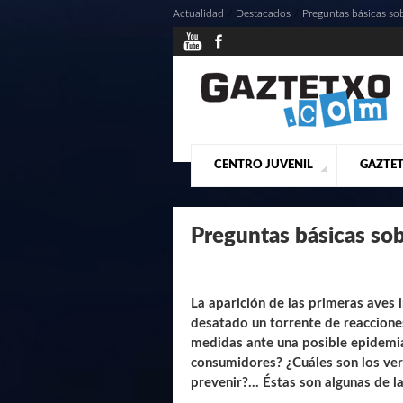
Actualidad
/
Destacados
/
Preguntas básicas sob
CENTRO JUVENIL
GAZTET
¿QUIENES SOMOS?
PRESE
ACTU
Preguntas básicas sobr
La aparición de las primeras aves 
desatado un torrente de reaccione
medidas ante una posible epidemia
consumidores? ¿Cuáles son los ve
prevenir?... Éstas son algunas de l