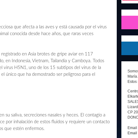
cciosa que afecta a las aves y está causada por el virus
animal conocida desde hace años, que raras veces
 registrado en Asia brotes de gripe aviar en 117
ido, en Indonesia, Vietnam, Tailandia y Camboya. Todos
l virus H5N1, uno de los 15 subtipos del virus de la
Somos 
 el único que ha demostrado ser peligroso para el
María 
Estos 
Centro
Elkart
SALE
Lizard
CP 2
en su saliva, secreciones nasales y heces. El contagio a
DONOS
uce por inhalación de estos fluidos y requiere un contacto
Email
vos que estén enfermos.
Email