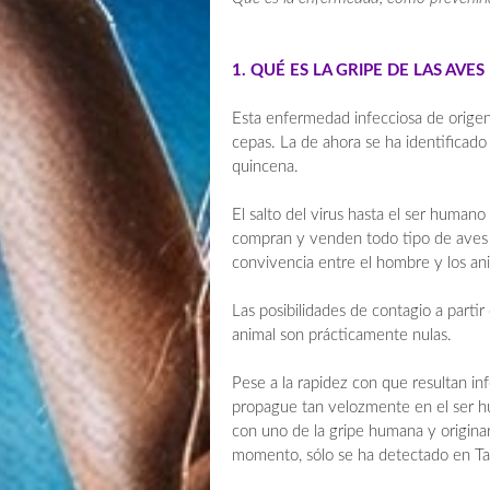
1. QUÉ ES LA GRIPE DE LAS AVES
Esta enfermedad infecciosa de origen
cepas. La de ahora se ha identificad
quincena.
El salto del virus hasta el ser human
compran y venden todo tipo de aves y
convivencia entre el hombre y los an
Las posibilidades de contagio a partir
animal son prácticamente nulas.
Pese a la rapidez con que resultan inf
propague tan velozmente en el ser h
con uno de la gripe humana y origin
momento, sólo se ha detectado en Tai