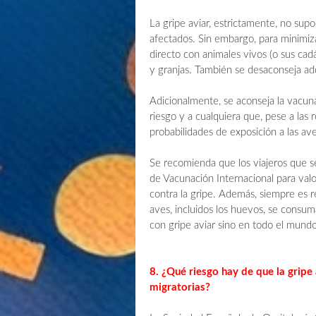
La gripe aviar, estrictamente, no supo
afectados. Sin embargo, para minimiza
directo con animales vivos (o sus cad
y granjas. También se desaconseja ad
Adicionalmente, se aconseja la vacun
riesgo y a cualquiera que, pese a la
probabilidades de exposición a las ave
Se recomienda que los viajeros que se
de Vacunación Internacional para valo
contra la gripe. Además, siempre es 
aves, incluidos los huevos, se consum
con gripe aviar sino en todo el mundo
8. ¿Qué riesgo hay de que la gripe 
migratorias?