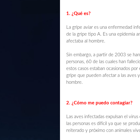
1. ¿Qué es?
La gripe aviar es una enfermedad infe
de la gripe tipo A. Es una epidemia 
afectaba al hombre.
Sin embargo, a partir de 2003 se han
personas, 60 de las cuales han fallec
estos casos estaban ocasionados por e
gripe que pueden afectar a las aves y
hombre.
2. ¿Cómo me puedo contagiar?
Las aves infectadas expulsan el virus 
las personas es difícil ya que se prod
reiterado y próximo con animales vi