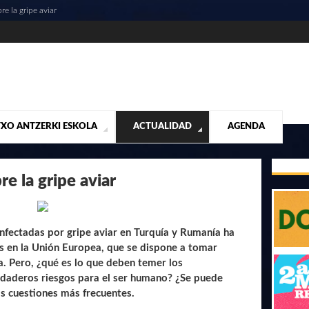
re la gripe aviar
XO ANTZERKI ESKOLA
ACTUALIDAD
AGENDA
NTACIÓN
ALIDAD
CONTACTO
MUSICALES
DESTACADOS
¡VUELA ALTO RUBÉN!
MATERIAL SEGUNDA MANO VENTA
VIDEOS
e la gripe aviar
infectadas por gripe aviar en Turquía y Rumanía ha
s en la Unión Europea, que se dispone a tomar
. Pero, ¿qué es lo que deben temer los
rdaderos riesgos para el ser humano? ¿Se puede
as cuestiones más frecuentes.