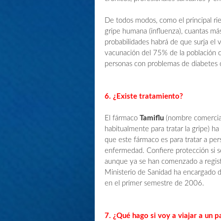
De todos modos, como el principal rie
gripe humana (influenza), cuantas má
probabilidades habrá de que surja el
vacunación del 75% de la población c
personas con problemas de diabetes o
6. ¿Existe tratamiento?
El fármaco
Tamiflu
(nombre comercial 
habitualmente para tratar la gripe) ha 
que este fármaco es para tratar a per
enfermedad. Confiere protección si se
aunque ya se han comenzado a registr
Ministerio de Sanidad ha encargado do
en el primer semestre de 2006.
7. ¿Qué hago si voy a viajar a un p