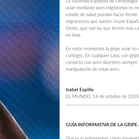
La Sociedad Española de Ornitología 
aviar mediante aves migratorias es m
estado de salud puedan hacer frente 
migraciones que suelen cruzar España
Oeste, que son las que tienen más cap
en Asia.
En estos momentos la gripe aviar no e
contagio. En cualquier caso, con gripe
contacto con aves silvestres siempre 
manipulación de estas aves.
Isabel Espiño
EL MUNDO, 14 de octubre de 200
GUÍA INFORMATIVA DE LA GRIPE
Qué es la enfermedad, cómo prevenirla 