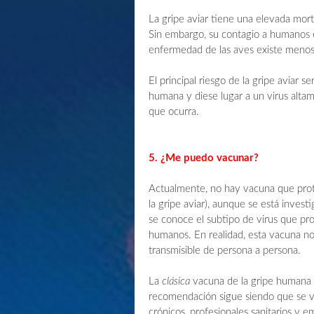
La gripe aviar tiene una elevada morta
Sin embargo, su contagio a humanos es
enfermedad de las aves existe menos
El principal riesgo de la gripe aviar 
humana y diese lugar a un virus alta
que ocurra.
5. ¿Me puedo vacunar?
Actualmente, no hay vacuna que prot
la gripe aviar), aunque se está inves
se conoce el subtipo de virus que pro
humanos. En realidad, esta vacuna no
transmisible de persona a persona.
La
clásica
vacuna de la gripe humana n
recomendación sigue siendo que se v
crónicos, profesionales sanitarios y e