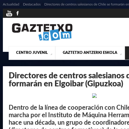
Actualidad
/
Destacados
/
Directores de centros salesianos de Chile se formarán en
CENTRO JUVENIL
GAZTETXO ANTZERKI ESKOLA
¿QUIENES SOMOS?
PRESENTACIÓN
ACTUALIDAD
CONTACTO
MUSICALES
Directores de centros salesianos 
formarán en Elgoibar (Gipuzkoa)
Dentro de la línea de cooperación con Chil
marcha por el Instituto de Máquina Herram
hace una década, un grupo de coordinador