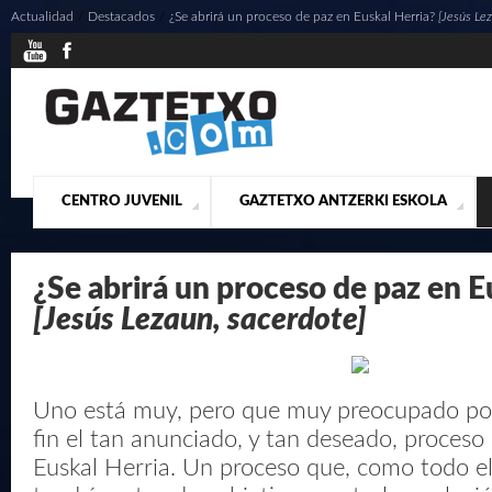
Actualidad
/
Destacados
/
¿Se abrirá un proceso de paz en Euskal Herria?
[Jesús Le
CENTRO JUVENIL
GAZTETXO ANTZERKI ESKOLA
¿QUIENES SOMOS?
PRESENTACIÓN
ACTUALIDAD
CONTACTO
MUSICALES
¿Se abrirá un proceso de paz en E
[Jesús Lezaun, sacerdote]
Uno está muy, pero que muy preocupado por 
fin el tan anunciado, y tan deseado, proceso 
Euskal Herria. Un proceso que, como todo e