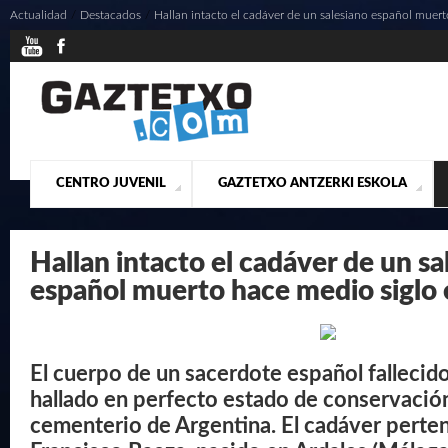
Actualidad
/
Destacados
/
Hallan intacto el cadáver de un salesiano español muert
CENTRO JUVENIL
GAZTETXO ANTZERKI ESKOLA
¿QUIENES SOMOS?
PRESENTACIÓN
ACTUALIDAD
CONTACTO
MUSICALES
Hallan intacto el cadáver de un sa
español muerto hace medio siglo
El cuerpo de un sacerdote español fallecid
hallado en perfecto estado de conservació
cementerio de Argentina. El cadáver perten